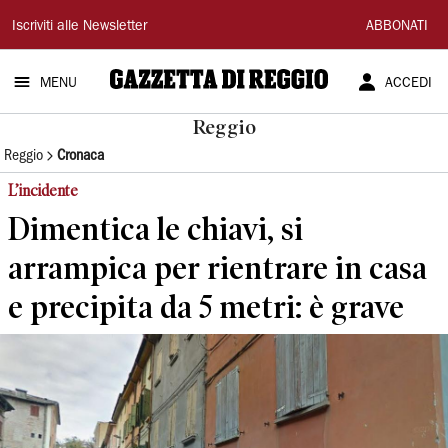
Gazzetta
Iscriviti alle Newsletter
ABBONATI
di
MENU
ACCEDI
Reggio
Reggio
Reggio
Cronaca
L’incidente
Dimentica le chiavi, si
arrampica per rientrare in casa
e precipita da 5 metri: è grave