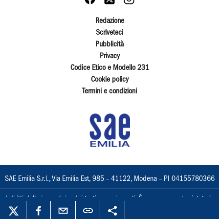
Redazione
Scriveteci
Pubblicità
Privacy
Codice Etico e Modello 231
Cookie policy
Termini e condizioni
SAE Emilia S.r.l., Via Emilia Est, 985 – 41122, Modena – PI 04155780366
I diritti delle immagini e dei testi sono riservati. È espressamente vietata la
loro riproduzione con qualsiasi mezzo e l'adattamento totale o parziale.