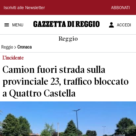
Gazzetta
Iscriviti alle Newsletter
ABBONATI
di
MENU
ACCEDI
Reggio
Reggio
Reggio
Cronaca
L’incidente
Camion fuori strada sulla
provinciale 23, traffico bloccato
a Quattro Castella