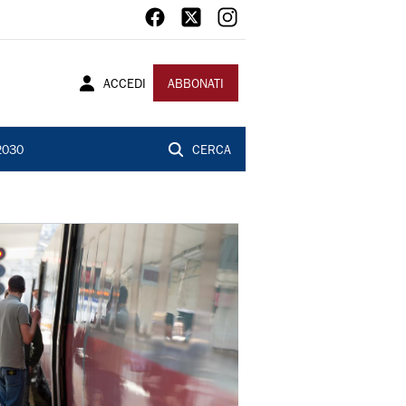
ACCEDI
ABBONATI
2030
CERCA