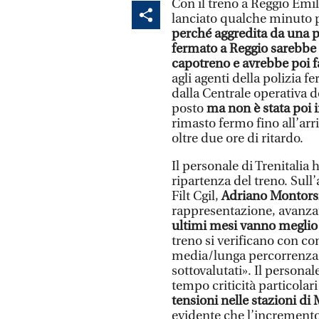
Con il treno a Reggio Emi
lanciato qualche minuto p
perché aggredita da una pa
fermato a Reggio sarebbe 
capotreno e avrebbe poi fa
agli agenti della polizia fe
dalla Centrale operativa d
posto
ma non è stata poi i
rimasto fermo fino all’arri
oltre due ore di ritardo.
Il personale di Trenitalia 
ripartenza del treno. Sull’
Filt Cgil,
Adriano Montors
rappresentazione, avanza
ultimi mesi vanno meglio
treno si verificano con con
media/lunga percorrenza, 
sottovalutati». Il persona
tempo criticità particolar
tensioni nelle stazioni d
evidente che l’incremento 