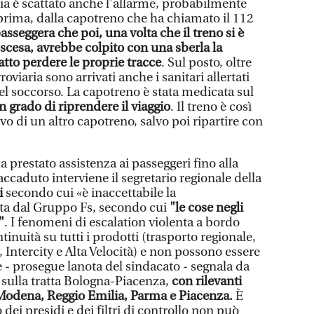
lia è scattato anche l’allarme, probabilmente
rima, dalla capotreno che ha chiamato il 112
sseggera che poi, una volta che il treno si è
scesa, avrebbe colpito con una sberla la
tto perdere le proprie tracce
. Sul posto, oltre
rroviaria sono arrivati anche i sanitari allertati
el soccorso. La capotreno è stata medicata sul
n grado di riprendere il viaggio
. Il treno è così
vo di un altro capotreno, salvo poi ripartire con
ha prestato assistenza ai passeggeri fino alla
accaduto interviene il segretario regionale della
i
secondo cui «è inaccettabile la
ta dal Gruppo Fs, secondo cui
"le cose negli
"
. I fenomeni di escalation violenta a bordo
tinuità su tutti i prodotti (trasporto regionale,
Intercity e Alta Velocità) e non possono essere
le - prosegue lanota del sindacato - segnala da
i sulla tratta Bologna-Piacenza,
con rilevanti
i Modena, Reggio Emilia, Parma e Piacenza.
È
dei presidi e dei filtri di controllo non può