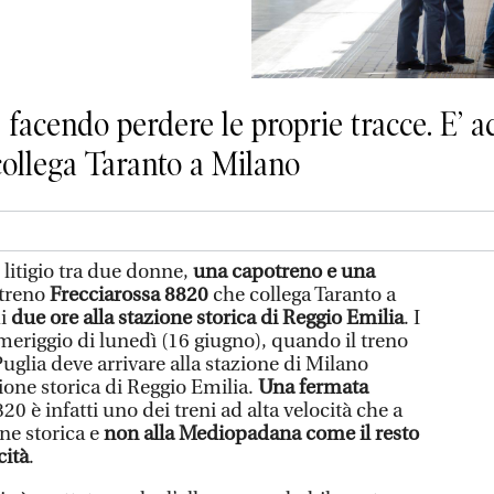
 facendo perdere le proprie tracce. E’ a
collega Taranto a Milano
litigio tra due donne,
una capotreno e una
 treno
Frecciarossa 8820
che collega Taranto a
i
due ore alla stazione storica di Reggio Emilia
. I
meriggio di lunedì (16 giugno), quando il treno
Puglia deve arrivare alla stazione di Milano
zione storica di Reggio Emilia.
Una fermata
820 è infatti uno dei treni ad alta velocità che a
one storica e
non alla Mediopadana come il resto
cità
.