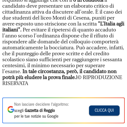
requisito si aggiunge che con il
6 in condotta
il
candidato deve presentare un elaborato critico di
cittadinanza attiva da discutere all’orale. È il caso dei
due studenti del liceo Monti di Cesena, puniti per
avere esposto uno striscione con la scritta
"L’Italia agli
italiani".
Per evitare il ripetersi di quanto accaduto
l’anno scorso l’ordinanza dispone che il rifiuto di
rispondere alle domande del colloquio comporterà
automaticamente la bocciatura. Può accadere, infatti,
che il punteggio delle prove scritte e del credito
scolastico siano sufficienti per raggiungere i sessanta
centesimi, il minimo necessario per superare
l’esame.
In tale circostanza, però, il candidato non
potrà più eludere la prova finale.
l© RIPRODUZIONE
RISERVATA
Non lasciare decidere l'algoritmo:
CLICCA QUI
scegli
Gazzetta di Reggio
per le tue notizie su Google