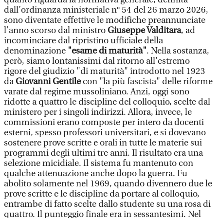
dall’ordinanza ministeriale n° 54 del 26 marzo 2026,
sono diventate effettive le modifiche preannunciate
l’anno scorso dal ministro
Giuseppe Valditara
, ad
incominciare dal ripristino ufficiale della
denominazione
"esame di maturità"
. Nella sostanza,
però, siamo lontanissimi dal ritorno all’estremo
rigore del giudizio "di maturità" introdotto nel 1923
da
Giovanni Gentile
con "la più fascista" delle riforme
varate dal regime mussoliniano. Anzi, oggi sono
ridotte a quattro le discipline del colloquio, scelte dal
ministero per i singoli indirizzi. Allora, invece, le
commissioni erano composte per intero da docenti
esterni, spesso professori universitari, e si dovevano
sostenere prove scritte e orali in tutte le materie sui
programmi degli ultimi tre anni. Il risultato era una
selezione micidiale. Il sistema fu mantenuto con
qualche attenuazione anche dopo la guerra. Fu
abolito solamente nel 1969, quando divennero due le
prove scritte e le discipline da portare al colloquio,
entrambe di fatto scelte dallo studente su una rosa di
quattro. Il punteggio finale era in sessantesimi. Nel