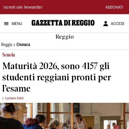
Gazzetta
Iscriviti alle Newsletter
ABBONATI
di
MENU
ACCEDI
Reggio
Reggio
Reggio
Cronaca
Scuola
Maturità 2026, sono 4157 gli
studenti reggiani pronti per
l’esame
Luciano Salsi