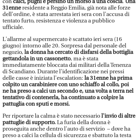
con
calci, pugni e persino un morso a una coscia
.
Una
31enne
residente a Reggio Emilia, già nota alle forze
dell'ordine, è stata arrestata ieri sera con l'accusa di
tentato furto, resistenza e violenza a pubblico
ufficiale.
L'allarme al supermercato è scattato ieri sera (16
giugno) intorno alle 20. Sorpresa dal personale del
negozio,
la donna ha cercato di disfarsi della bottiglia
gettandola in un cassonetto
, ma è stata
immediatamente bloccata dai militari della Tenenza
di Scandiano. Durante l'identificazione nei pressi
delle casse è iniziata l'escalation:
la 31enne ha prima
colpito un carabiniere con uno schiaffo al collo, poi
ne ha preso a calci un secondo e, una volta a terra nel
tentativo di contenerla, ha continuato a colpire la
pattuglia con sputi e morsi.
Per riportare la calma è stato necessario
l'invio di altre
pattuglie di supporto.
La furia della donna è
proseguita anche dentro l'auto di servizio – dove ha
preso a calci la cellula di sicurezza e sbattuto la testa