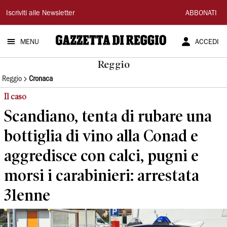
Gazzetta
Iscriviti alle Newsletter
ABBONATI
di
MENU
ACCEDI
Reggio
Reggio
Reggio
Cronaca
Il caso
Scandiano, tenta di rubare una
bottiglia di vino alla Conad e
aggredisce con calci, pugni e
morsi i carabinieri: arrestata
31enne