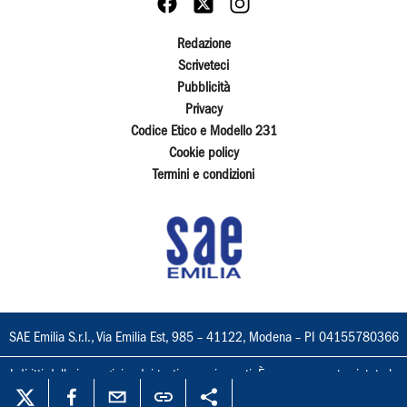
Redazione
Scriveteci
Pubblicità
Privacy
Codice Etico e Modello 231
Cookie policy
Termini e condizioni
SAE Emilia S.r.l., Via Emilia Est, 985 – 41122, Modena – PI 04155780366
I diritti delle immagini e dei testi sono riservati. È espressamente vietata la
loro riproduzione con qualsiasi mezzo e l'adattamento totale o parziale.