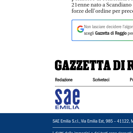
21enne nato a Scandiano e 
forze dell'ordine per prece
Non lasciare decidere l'algor
scegli
Gazzetta di Reggio
per
Redazione
Scriveteci
P
SAE Emilia S.r.l., Via Emilia Est, 985 – 411