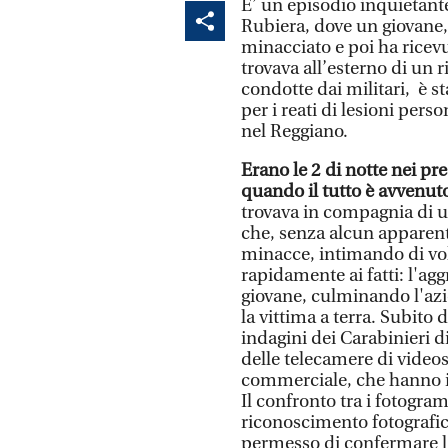
E’ un episodio inquietant
Rubiera, dove un giovane,
minacciato e poi ha ricev
trovava all’esterno di un r
condotte dai militari, è s
per i reati di lesioni pers
nel Reggiano.
Erano le 2 di notte nei pre
quando il tutto è avvenut
trovava in compagnia di 
che, senza alcun apparente
minacce, intimando di vole
rapidamente ai fatti: l'ag
giovane, culminando l'azi
la vittima a terra. Subito 
indagini dei Carabinieri di
delle telecamere di videos
commerciale, che hanno i
Il confronto tra i fotogram
riconoscimento fotografic
permesso di confermare l'