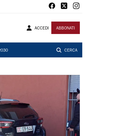
ACCEDI
ABBONATI
2030
CERCA