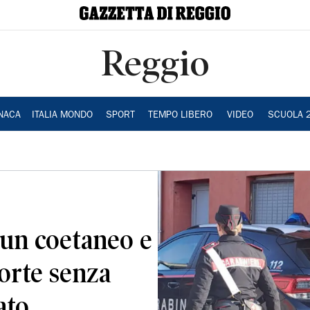
Reggio
NACA
ITALIA MONDO
SPORT
TEMPO LIBERO
VIDEO
SCUOLA 
 un coetaneo e
orte senza
ato