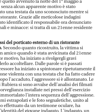
e quello avvenuto la notte del 1° maggio a
 senza alcun apparente motivo è stato
uto una testata da uno sconosciuto mentre si
istorante. Grazie alle meticolose indagini
tato identificato il responsabile ora denunciato
onali e minacce: si tratta di un 21enne residente
ssi del porticato esterno di un ristorante
o.
Secondo quanto ricostruito, la vittima si
un amico quando è stata avvicinata dal 21enne
 motivo, ha iniziato a rivolgergli gravi
rlo accoltellare. Dalle parole si è passati
gressore ha iniziato a spintonare ripetutamente il
one violenta con una testata che ha fatto cadere
dopo l'accaduto, l'aggressore si è allontanato. Le
 Rubiera si sono avvalse dell'analisi dei filmati
orveglianza installate nei pressi dell'esercizio
mmortalato l'intera sequenza dell'aggressione.
mi estrapolati e le foto segnaletiche, unito al
o effettuato da un testimone oculare, ha
identità del giovane indagato. L'indagato, un