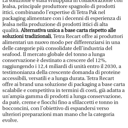
La soluzione è stata sviluppata in collaborazione con
Jealsa, principale produttore spagnolo di prodotti
ittici, combinando l’expertise di Tetra Pak nel
packaging alimentare con i decenni di esperienza di
Jealsa nella produzione di prodotti ittici di alta
qualità.
Alternativa unica a base carta rispetto alle
soluzioni tradizionali
, Tetra Recart offre ai produttori
alimentari un nuovo modo per differenziarsi in una
delle categorie più consolidate dell’industria del
seafood. Il mercato globale del tonno a lunga
conservazione è destinato a crescere del 12%,
raggiungendo i 12,4 miliardi di unità entro il 2030, a
testimonianza della crescente domanda di proteine
accessibili, versatili e a lunga durata. Tetra Recart
offre ai brand una soluzione di packaging a base carta
scalabile e competitiva in termini di costi, già adatta a
un’ampia gamma di prodotti a lunga conservazione,
da patè, creme e fiocchi fino a sfilaccetti e tonno in
bocconcini, con l’obiettivo di espandersi verso
ulteriori preparazioni man mano che la categoria
evolve.