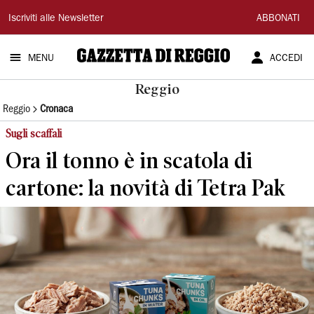
Gazzetta
Iscriviti alle Newsletter
ABBONATI
di
MENU
ACCEDI
Reggio
Reggio
Reggio
Cronaca
Sugli scaffali
Ora il tonno è in scatola di
cartone: la novità di Tetra Pak