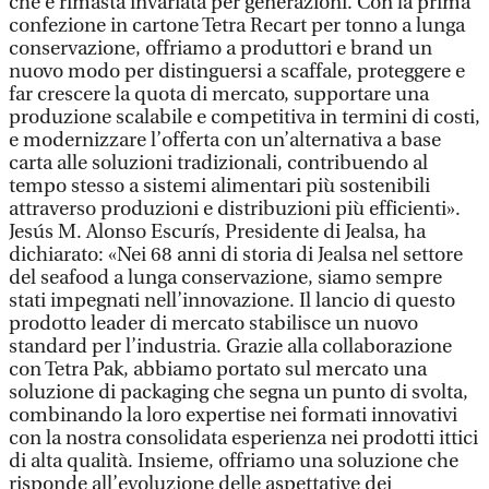
che è rimasta invariata per generazioni. Con la prima
confezione in cartone Tetra Recart per tonno a lunga
conservazione, offriamo a produttori e brand un
nuovo modo per distinguersi a scaffale, proteggere e
far crescere la quota di mercato, supportare una
produzione scalabile e competitiva in termini di costi,
e modernizzare l’offerta con un’alternativa a base
carta alle soluzioni tradizionali, contribuendo al
tempo stesso a sistemi alimentari più sostenibili
attraverso produzioni e distribuzioni più efficienti».
Jesús M. Alonso Escurís, Presidente di Jealsa, ha
dichiarato: «Nei 68 anni di storia di Jealsa nel settore
del seafood a lunga conservazione, siamo sempre
stati impegnati nell’innovazione. Il lancio di questo
prodotto leader di mercato stabilisce un nuovo
standard per l’industria. Grazie alla collaborazione
con Tetra Pak, abbiamo portato sul mercato una
soluzione di packaging che segna un punto di svolta,
combinando la loro expertise nei formati innovativi
con la nostra consolidata esperienza nei prodotti ittici
di alta qualità. Insieme, offriamo una soluzione che
risponde all’evoluzione delle aspettative dei