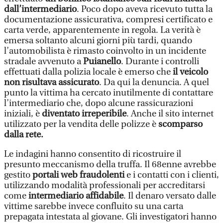
dall’intermediario
. Poco dopo aveva ricevuto tutta la
documentazione assicurativa, compresi certificato e
carta verde, apparentemente in regola. La verità è
emersa soltanto alcuni giorni più tardi, quando
l’automobilista è rimasto coinvolto in un incidente
stradale avvenuto a
Puianello
. Durante i controlli
effettuati dalla polizia locale è emerso che
il veicolo
non risultava assicurato
. Da qui la denuncia. A quel
punto la vittima ha cercato inutilmente di contattare
l’intermediario che, dopo alcune rassicurazioni
iniziali, è
diventato irreperibile
. Anche il sito internet
utilizzato per la vendita delle polizze è
scomparso
dalla rete.
Le indagini hanno consentito di ricostruire il
presunto meccanismo della truffa. Il 68enne avrebbe
gestito
portali web fraudolenti
e i contatti con i clienti,
utilizzando modalità professionali per accreditarsi
come
intermediario affidabile
. Il denaro versato dalle
vittime sarebbe invece confluito su una carta
prepagata intestata al giovane. Gli investigatori hanno