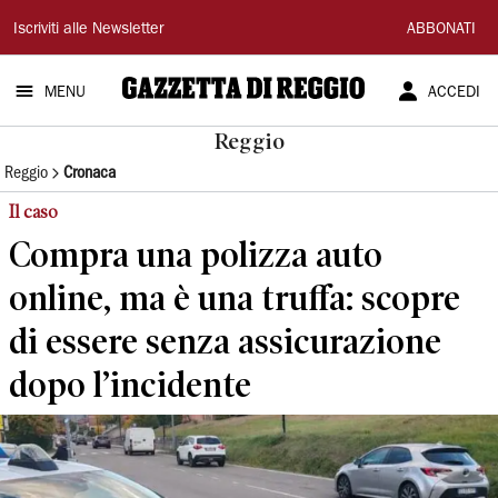
Gazzetta
Iscriviti alle Newsletter
ABBONATI
di
MENU
ACCEDI
Reggio
Reggio
Reggio
Cronaca
Il caso
Compra una polizza auto
online, ma è una truffa: scopre
di essere senza assicurazione
dopo l’incidente