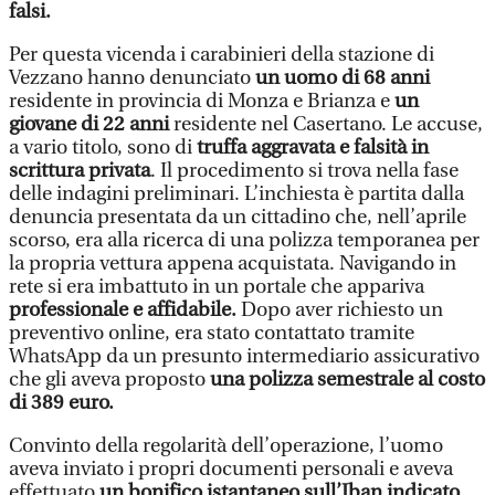
falsi.
Per questa vicenda i carabinieri della stazione di
Vezzano hanno denunciato
un uomo di 68 anni
residente in provincia di Monza e Brianza e
un
giovane di 22 anni
residente nel Casertano. Le accuse,
a vario titolo, sono di
truffa aggravata e falsità in
scrittura privata
. Il procedimento si trova nella fase
delle indagini preliminari. L’inchiesta è partita dalla
denuncia presentata da un cittadino che, nell’aprile
scorso, era alla ricerca di una polizza temporanea per
la propria vettura appena acquistata. Navigando in
rete si era imbattuto in un portale che appariva
professionale e affidabile.
Dopo aver richiesto un
preventivo online, era stato contattato tramite
WhatsApp da un presunto intermediario assicurativo
che gli aveva proposto
una polizza semestrale al costo
di 389 euro.
Convinto della regolarità dell’operazione, l’uomo
aveva inviato i propri documenti personali e aveva
effettuato
un bonifico istantaneo sull’Iban indicato