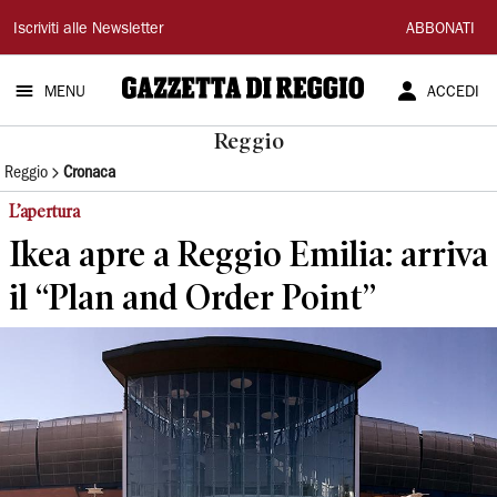
Gazzetta
Iscriviti alle Newsletter
ABBONATI
di
MENU
ACCEDI
Reggio
Reggio
Reggio
Cronaca
L’apertura
Ikea apre a Reggio Emilia: arriva
il “Plan and Order Point”