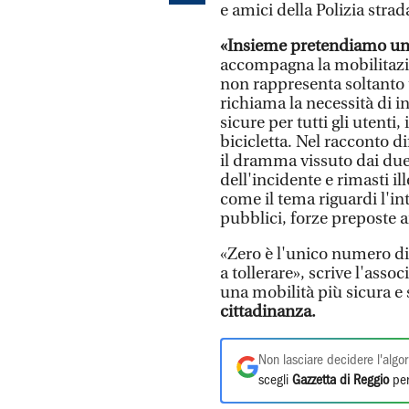
e amici della Polizia strad
«Insieme pretendiamo u
accompagna la mobilitazio
non rappresenta soltanto 
richiama la necessità di i
sicure per tutti gli utenti,
bicicletta. Nel racconto d
il dramma vissuto dai due 
dell'incidente e rimasti ill
come il tema riguardi l'i
pubblici, forze preposte ai 
«Zero è l'unico numero di
a tollerare», scrive l'ass
una mobilità più sicura e 
cittadinanza.
Non lasciare decidere l'algor
scegli
Gazzetta di Reggio
per