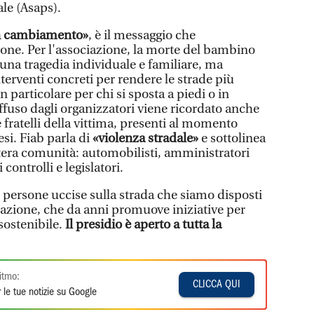
ale (Asaps).
n cambiamento»
, è il messaggio che
ne. Per l'associazione, la morte del bambino
una tragedia individuale e familiare, ma
nterventi concreti per rendere le strade più
 in particolare per chi si sposta a piedi o in
iffuso dagli organizzatori viene ricordato anche
fratelli della vittima, presenti al momento
esi. Fiab parla di
«violenza stradale»
e sottolinea
ntera comunità: automobilisti, amministratori
controlli e legislatori.
 persone uccise sulla strada che siamo disposti
ociazione, che da anni promuove iniziative per
sostenibile.
Il presidio è aperto a tutta la
itmo:
CLICCA QUI
 le tue notizie su Google