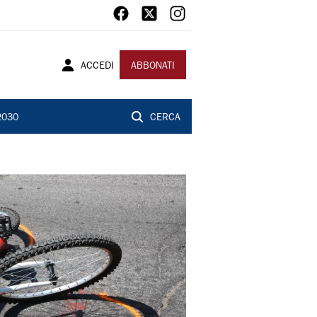
ACCEDI
ABBONATI
2030
CERCA