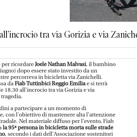
all’incrocio tra via Gorizia e via Zaniche
 per ricordare
Joele Nathan Malvasi
, il bambino
giugno) dopo essere stato investito da un
e percorreva in bicicletta via Zanichelli.
ossa da
Fiab Tuttinbici Reggio Emilia
e si terrà
e 18.30 all'incrocio tra via Gorizia e via
 tragedia.
tadini a partecipare a un momento di
e, con l'obiettivo di mantenere alta l'attenzione
tradale. Nel materiale diffuso per l'evento, Fiab
ia
la 95ª persona in bicicletta morta sulle strade
nno
, secondo i dati dell'Associazione sostenitori