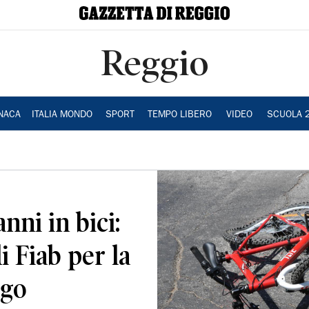
Reggio
NACA
ITALIA MONDO
SPORT
TEMPO LIBERO
VIDEO
SCUOLA 
nni in bici:
i Fiab per la
ogo