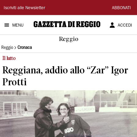
Gazzetta
Iscriviti alle Newsletter
ABBONATI
di
MENU
ACCEDI
Reggio
Reggio
Reggio
Cronaca
Il lutto
Reggiana, addio allo “Zar” Igor
Protti