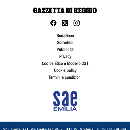
Redazione
Scriveteci
Pubblicità
Privacy
Codice Etico e Modello 231
Cookie policy
Termini e condizioni
SAE Emilia S.r.l., Via Emilia Est, 985 – 41122, Modena – PI 04155780366