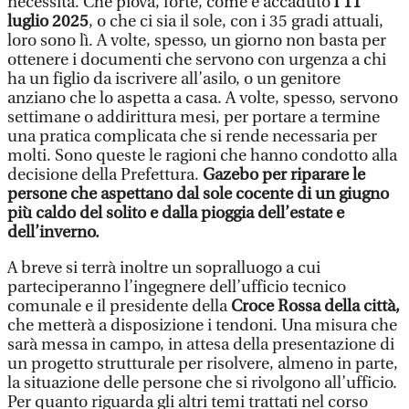
necessità. Che piova, forte, come è accaduto
l’11
luglio 2025
, o che ci sia il sole, con i 35 gradi attuali,
loro sono lì. A volte, spesso, un giorno non basta per
ottenere i documenti che servono con urgenza a chi
ha un figlio da iscrivere all’asilo, o un genitore
anziano che lo aspetta a casa. A volte, spesso, servono
settimane o addirittura mesi, per portare a termine
una pratica complicata che si rende necessaria per
molti. Sono queste le ragioni che hanno condotto alla
decisione della Prefettura.
Gazebo per riparare le
persone che aspettano dal sole cocente di un giugno
più caldo del solito e dalla pioggia dell’estate e
dell’inverno.
A breve si terrà inoltre un sopralluogo a cui
parteciperanno l’ingegnere dell’ufficio tecnico
comunale e il presidente della
Croce Rossa della città,
che metterà a disposizione i tendoni. Una misura che
sarà messa in campo, in attesa della presentazione di
un progetto strutturale per risolvere, almeno in parte,
la situazione delle persone che si rivolgono all’ufficio.
Per quanto riguarda gli altri temi trattati nel corso