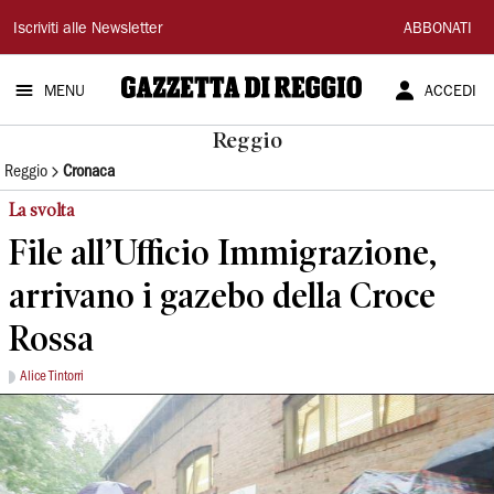
Gazzetta
Iscriviti alle Newsletter
ABBONATI
di
MENU
ACCEDI
Reggio
Reggio
Reggio
Cronaca
La svolta
File all’Ufficio Immigrazione,
arrivano i gazebo della Croce
Rossa
Alice Tintorri