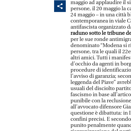
maggio ad applaudire il 
persone, il 20 maggio la c
24 maggio – in una città bl
contemporanea in viale Ca
antifascista organizzato dai
raduno sotto le tribune d
per le sue ronde antimigr
denominato “Modena si ri
persone, tra le quali il 2
altri amici. Tutti i manife
d’occhio da agenti in borg
procedure di identificazio
l’avviso di garanzia; seco
leggenda del Piave” avre
usuali del disciolto partit
fascismo in base all’artic
punibile con la reclusione 
all’avvocato difensore Gia
questione è dibattuta: in 
confini precisi. E secondo
punito penalmente quando