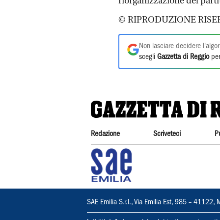
riorganizzazione del partit
© RIPRODUZIONE RISE
Non lasciare decidere l'algor
scegli
Gazzetta di Reggio
per
Redazione
Scriveteci
P
SAE Emilia S.r.l., Via Emilia Est, 985 – 411