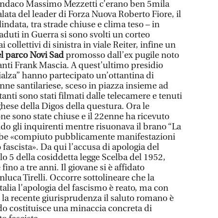
sindaco Massimo Mezzetti c’erano ben 5mila
alata del leader di Forza Nuova Roberto Fiore, il
indata, tra strade chiuse e clima teso – in
duti in Guerra si sono svolti un corteo
 collettivi di sinistra in viale Reiter, infine un
el parco Novi Sad
promosso dall’ex pugile noto
anti Frank Mascia. A quest’ultimo presidio
alza” hanno partecipato un’ottantina di
2enne santilariese, sceso in piazza insieme ad
stanti sono stati filmati dalle telecamere e tenuti
hese della Digos della questura. Ora le
ne sono state chiuse e il 22enne ha ricevuto
ndo gli inquirenti mentre risuonava il brano “La
bbe «compiuto pubblicamente manifestazioni
o fascista». Da qui l’accusa di apologia del
olo 5 della cosiddetta legge Scelba del 1952,
fino a tre anni. Il giovane si è affidato
nluca Tirelli. Occorre sottolineare che la
Italia l’apologia del fascismo è reato, ma con
 la recente giurisprudenza il saluto romano è
 costituisce una minaccia concreta di