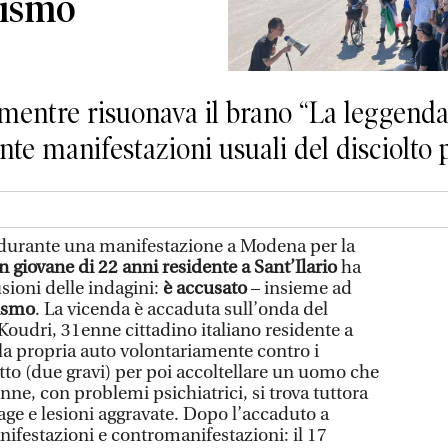
cismo
 mentre risuonava il brano “La leggenda
e manifestazioni usuali del disciolto p
durante una manifestazione a Modena per la
n giovane di 22 anni residente a Sant’Ilario
ha
usioni delle indagini:
è accusato
– insieme ad
cismo
. La vicenda è accaduta sull’onda del
l Koudri, 31enne cittadino italiano residente a
 la propria auto volontariamente contro i
tto (due gravi) per poi accoltellare un uomo che
nne, con problemi psichiatrici, si trova tuttora
trage e lesioni aggravate. Dopo l’accaduto a
ifestazioni e contromanifestazioni: il 17