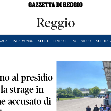
Reggio
NACA
ITALIA MONDO
SPORT
TEMPO LIBERO
VIDEO
SCUOLA 
no al presidio
a strage in
ne accusato di