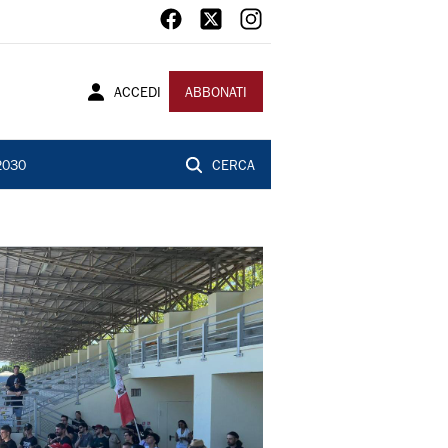
ACCEDI
ABBONATI
2030
CERCA