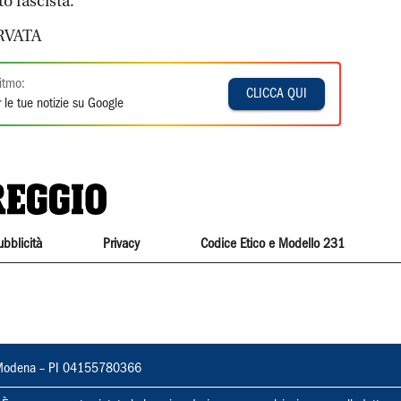
o fascista.
RVATA
itmo:
CLICCA QUI
 le tue notizie su Google
ubblicità
Privacy
Codice Etico e Modello 231
22, Modena – PI 04155780366