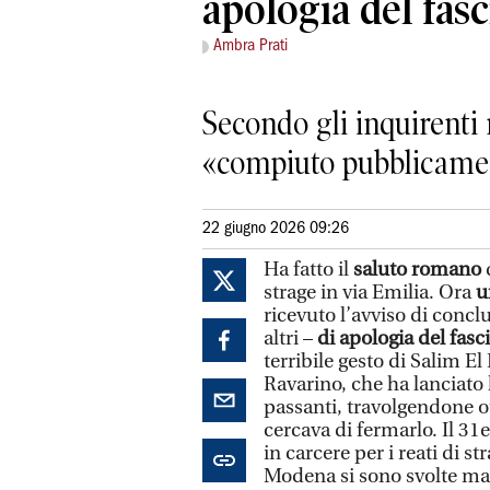
apologia del fas
Ambra Prati
Secondo gli inquirenti
«compiuto pubblicament
22 giugno 2026 09:26
Ha fatto il
saluto romano
strage in via Emilia. Ora
u
ricevuto l’avviso di concl
altri –
di apologia del fas
terribile gesto di Salim E
Ravarino, che ha lanciato
passanti, travolgendone o
cercava di fermarlo. Il 31e
in carcere per i reati di s
Modena si sono svolte man