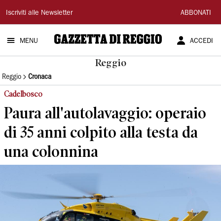
Gazzetta
Iscriviti alle Newsletter
ABBONATI
di
MENU
ACCEDI
Reggio
Reggio
Reggio
Cronaca
Cadelbosco
Paura all'autolavaggio: operaio
di 35 anni colpito alla testa da
una colonnina