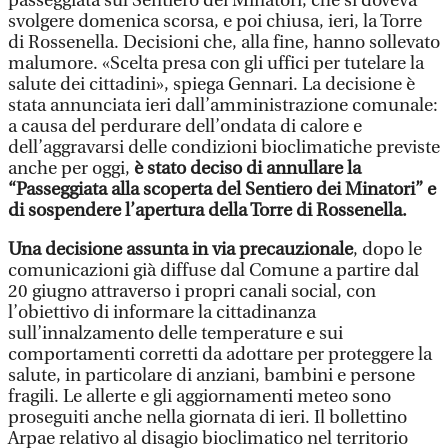
passeggiata sul Sentiero dei Minatori, che si doveva
svolgere domenica scorsa, e poi chiusa, ieri, la Torre
di Rossenella. Decisioni che, alla fine, hanno sollevato
malumore. «Scelta presa con gli uffici per tutelare la
salute dei cittadini», spiega Gennari. La decisione è
stata annunciata ieri dall’amministrazione comunale:
a causa del perdurare dell’ondata di calore e
dell’aggravarsi delle condizioni bioclimatiche previste
anche per oggi,
è stato deciso di annullare la
“Passeggiata alla scoperta del Sentiero dei Minatori” e
di sospendere l’apertura della Torre di Rossenella.
Una decisione assunta in via precauzionale
, dopo le
comunicazioni già diffuse dal Comune a partire dal
20 giugno attraverso i propri canali social, con
l’obiettivo di informare la cittadinanza
sull’innalzamento delle temperature e sui
comportamenti corretti da adottare per proteggere la
salute, in particolare di anziani, bambini e persone
fragili. Le allerte e gli aggiornamenti meteo sono
proseguiti anche nella giornata di ieri. Il bollettino
Arpae relativo al disagio bioclimatico nel territorio