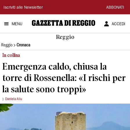
Gazzetta
Iscriviti alle Newsletter
ABBONATI
di
MENU
ACCEDI
Reggio
Reggio
Reggio
Cronaca
In collina
Emergenza caldo, chiusa la
torre di Rossenella: «I rischi per
la salute sono troppi»
Daniela Aliu