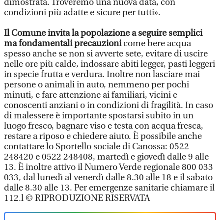
dimostrata. Troveremo una nuova data, con
condizioni più adatte e sicure per tutti».
Il Comune invita la popolazione a seguire semplici
ma fondamentali precauzioni
come bere acqua
spesso anche se non si avverte sete, evitare di uscire
nelle ore più calde, indossare abiti legger, pasti leggeri
in specie frutta e verdura. Inoltre non lasciare mai
persone o animali in auto, nemmeno per pochi
minuti, e fare attenzione ai familiari, vicini e
conoscenti anziani o in condizioni di fragilità. In caso
di malessere è importante spostarsi subito in un
luogo fresco, bagnare viso e testa con acqua fresca,
restare a riposo e chiedere aiuto. È possibile anche
contattare lo Sportello sociale di Canossa: 0522
248420 e 0522 248408, martedì e giovedì dalle 9 alle
13. È inoltre attivo il Numero Verde regionale 800 033
033, dal lunedì al venerdì dalle 8.30 alle 18 e il sabato
dalle 8.30 alle 13. Per emergenze sanitarie chiamare il
112.l © RIPRODUZIONE RISERVATA