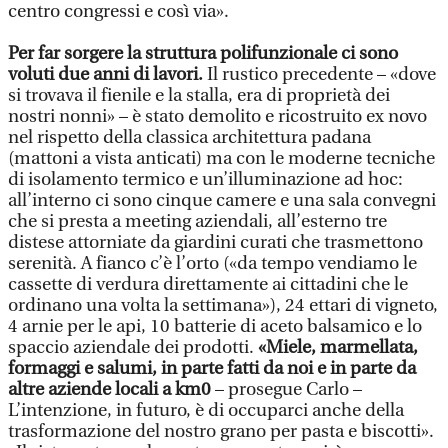
centro congressi e così via».
Per far sorgere la struttura polifunzionale ci sono
voluti due anni di lavori.
Il rustico precedente – «dove
si trovava il fienile e la stalla, era di proprietà dei
nostri nonni» – è stato demolito e ricostruito ex novo
nel rispetto della classica architettura padana
(mattoni a vista anticati) ma con le moderne tecniche
di isolamento termico e un’illuminazione ad hoc:
all’interno ci sono cinque camere e una sala convegni
che si presta a meeting aziendali, all’esterno tre
distese attorniate da giardini curati che trasmettono
serenità. A fianco c’è l’orto («da tempo vendiamo le
cassette di verdura direttamente ai cittadini che le
ordinano una volta la settimana»), 24 ettari di vigneto,
4 arnie per le api, 10 batterie di aceto balsamico e lo
spaccio aziendale dei prodotti.
«Miele, marmellata,
formaggi e salumi, in parte fatti da noi e in parte da
altre aziende locali a km0
– prosegue Carlo –
L’intenzione, in futuro, è di occuparci anche della
trasformazione del nostro grano per pasta e biscotti».