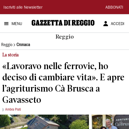
Gazzetta
Iscriviti alle Newsletter
ABBONATI
di
MENU
ACCEDI
Reggio
Reggio
Reggio
Cronaca
La storia
«Lavoravo nelle ferrovie, ho
deciso di cambiare vita». E apre
l’agriturismo Cà Brusca a
Gavasseto
Ambra Prati