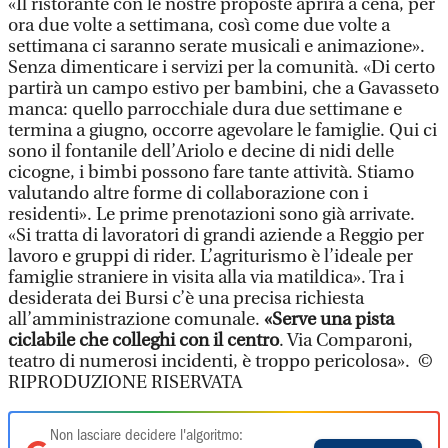
«Il ristorante con le nostre proposte aprirà a cena, per
ora due volte a settimana, così come due volte a
settimana ci saranno serate musicali e animazione».
Senza dimenticare i servizi per la comunità. «Di certo
partirà un campo estivo per bambini, che a Gavasseto
manca: quello parrocchiale dura due settimane e
termina a giugno, occorre agevolare le famiglie. Qui ci
sono il fontanile dell’Ariolo e decine di nidi delle
cicogne, i bimbi possono fare tante attività. Stiamo
valutando altre forme di collaborazione con i
residenti». Le prime prenotazioni sono già arrivate.
«Si tratta di lavoratori di grandi aziende a Reggio per
lavoro e gruppi di rider. L’agriturismo è l’ideale per
famiglie straniere in visita alla via matildica». Tra i
desiderata dei Bursi c’è una precisa richiesta
all’amministrazione comunale.
«Serve una pista
ciclabile che colleghi con il centro
. Via Comparoni,
teatro di numerosi incidenti, è troppo pericolosa». ©
RIPRODUZIONE RISERVATA
Non lasciare decidere l'algoritmo: