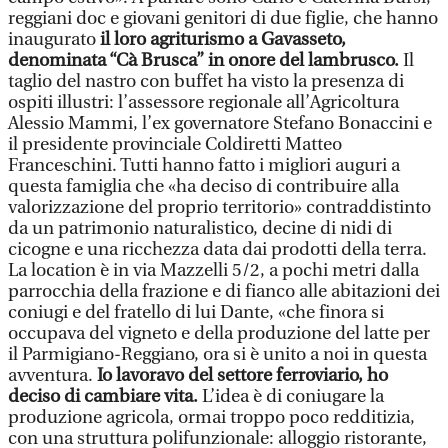
reggiani doc e giovani genitori di due figlie, che hanno
inaugurato
il loro agriturismo a Gavasseto,
denominata “Cà Brusca” in onore del lambrusco.
Il
taglio del nastro con buffet ha visto la presenza di
ospiti illustri: l’assessore regionale all’Agricoltura
Alessio Mammi, l’ex governatore Stefano Bonaccini e
il presidente provinciale Coldiretti Matteo
Franceschini. Tutti hanno fatto i migliori auguri a
questa famiglia che «ha deciso di contribuire alla
valorizzazione del proprio territorio» contraddistinto
da un patrimonio naturalistico, decine di nidi di
cicogne e una ricchezza data dai prodotti della terra.
La location è in via Mazzelli 5/2, a pochi metri dalla
parrocchia della frazione e di fianco alle abitazioni dei
coniugi e del fratello di lui Dante, «che finora si
occupava del vigneto e della produzione del latte per
il Parmigiano-Reggiano, ora si è unito a noi in questa
avventura.
Io lavoravo del settore ferroviario, ho
deciso di cambiare vita.
L’idea è di coniugare la
produzione agricola, ormai troppo poco redditizia,
con una struttura polifunzionale: alloggio ristorante,