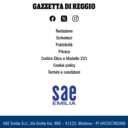
Redazione
Scriveteci
Pubblicità
Privacy
Codice Etico e Modello 231
Cookie policy
Termini e condizioni
SAE Emilia S.r.l., Via Emilia Est, 985 – 41122, Modena – PI 04155780366