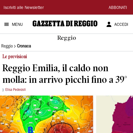
Gazzetta
Iscriviti alle Newsletter
ABBONATI
di
MENU
ACCEDI
Reggio
Reggio
Reggio
Cronaca
Le previsioni
Reggio Emilia, il caldo non
molla: in arrivo picchi fino a 39°
Elisa Pederzoli