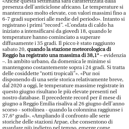
«Anche questa settimana sarà caratterizzata dalla
presenza dell’anticiclone africano. Le temperature si
manterranno molto elevate, con valori massimi fino a
6-7 gradi superiori alle medie del periodo». Intanto si
registrano i primi “record”. «L’ondata di caldo ha
iniziato a intensificarsi da giovedì 18, quando le
temperature hanno cominciato a superare
diffusamente i 35 gradi. Il picco è stato raggiunto
sabato 20,
quando la stazione meteorologica di
Reggio ha registrato una massima di 38,1°
– evidenzia
–. In ambito urbano, da domenica le minime si
mantengono costantemente sopra i 24 gradi. Si tratta
delle cosiddette “notti tropicali”». «Pur noi
disponendo di una serie storica relativamente breve,
dal 2020 a oggi, le temperature massime registrate in
questo giugno risultano le più elevate presenti nel
nostro database. Il precedente record per il mese di
giugno a Reggio Emilia risaliva al 26 giugno dell’anno
scorso - sottolinea - quando la colonnina raggiunse i
37,6° gradi». «Ampliando il confronto alle serie
storiche delle stazioni Arpae, che consentono di
guardare più indietro nel tempo, emerge come