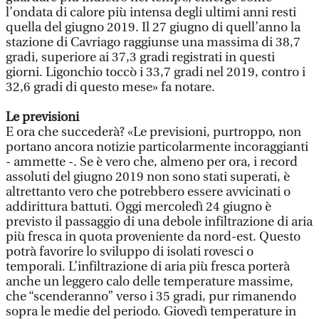
l’ondata di calore più intensa degli ultimi anni resti
quella del giugno 2019. Il 27 giugno di quell’anno la
stazione di Cavriago raggiunse una massima di 38,7
gradi, superiore ai 37,3 gradi registrati in questi
giorni. Ligonchio toccò i 33,7 gradi nel 2019, contro i
32,6 gradi di questo mese» fa notare.
Le previsioni
E ora che succederà? «Le previsioni, purtroppo, non
portano ancora notizie particolarmente incoraggianti
- ammette -. Se è vero che, almeno per ora, i record
assoluti del giugno 2019 non sono stati superati, è
altrettanto vero che potrebbero essere avvicinati o
addirittura battuti. Oggi mercoledì 24 giugno è
previsto il passaggio di una debole infiltrazione di aria
più fresca in quota proveniente da nord-est. Questo
potrà favorire lo sviluppo di isolati rovesci o
temporali. L’infiltrazione di aria più fresca porterà
anche un leggero calo delle temperature massime,
che “scenderanno” verso i 35 gradi, pur rimanendo
sopra le medie del periodo. Giovedì temperature in