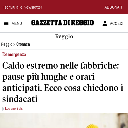
Gazzetta
Iscriviti alle Newsletter
ABBONATI
di
MENU
ACCEDI
Reggio
Reggio
Reggio
Cronaca
L’emergenza
Caldo estremo nelle fabbriche:
pause più lunghe e orari
anticipati. Ecco cosa chiedono i
sindacati
Luciano Salsi