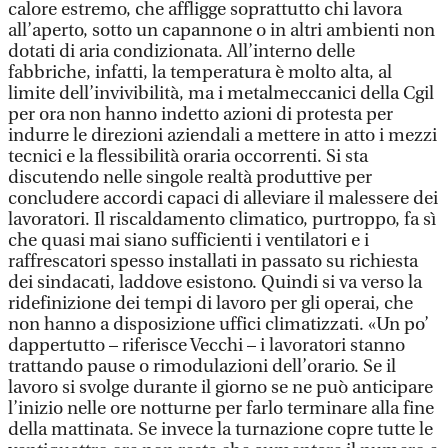
calore estremo, che affligge soprattutto chi lavora
all’aperto, sotto un capannone o in altri ambienti non
dotati di aria condizionata. All’interno delle
fabbriche, infatti, la temperatura è molto alta, al
limite dell’invivibilità, ma i metalmeccanici della Cgil
per ora non hanno indetto azioni di protesta per
indurre le direzioni aziendali a mettere in atto i mezzi
tecnici e la flessibilità oraria occorrenti. Si sta
discutendo nelle singole realtà produttive per
concludere accordi capaci di alleviare il malessere dei
lavoratori. Il riscaldamento climatico, purtroppo, fa sì
che quasi mai siano sufficienti i ventilatori e i
raffrescatori spesso installati in passato su richiesta
dei sindacati, laddove esistono. Quindi si va verso la
ridefinizione dei tempi di lavoro per gli operai, che
non hanno a disposizione uffici climatizzati. «Un po’
dappertutto – riferisce Vecchi – i lavoratori stanno
trattando pause o rimodulazioni dell’orario. Se il
lavoro si svolge durante il giorno se ne può anticipare
l’inizio nelle ore notturne per farlo terminare alla fine
della mattinata. Se invece la turnazione copre tutte le