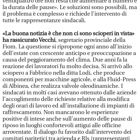
ventiquattro ore non resta che aumentare il numero e
la durata delle pause». Le soluzioni sono possibili, ma
il problema è complesso e richiede l’intervento di
tutte le rappresentanze sindacali.
«La buona notizia è che non ci sono scioperi in vista»
ha rassicurato Vecchi
, segretario provinciale della
Fiom. La questione si ripropone ogni anno all’inizio
dell’estate con crescente anticipo e preoccupazione a
causa del peggioramento del clima. Due anni fa la
reazione dei lavoratori fu molto decisa. Si arrivò allo
sciopero a Fabbrico nella ditta Lodi, che produce
componenti per macchine agricole, e alla Fluid-Press
di Albinea, che realizza valvole oleodinamiche. I
sindacati in molti casi avevano ottenuto dalle aziende
l’accoglimento delle richieste relative alla modifica
degli orari di lavoro ed all’installazione di impianti di
raffrescamento. Non mancarono le esperienze
positive di intese anche sull’aumento delle pause di
riposo in luoghi confortevoli attigui alle officine
arroventate. Il dialogo fu favorito dall’intervento dei
comitati paritetici tra azienda e Rls (rappresentanti