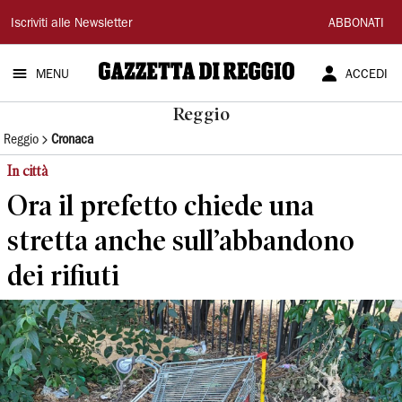
Gazzetta
Iscriviti alle Newsletter
ABBONATI
di
MENU
ACCEDI
Reggio
Reggio
Reggio
Cronaca
In città
Ora il prefetto chiede una
stretta anche sull’abbandono
dei rifiuti