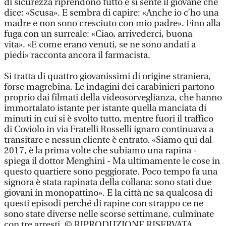
di sicurezza riprendono tutto e si sente il giovane che
dice: «Scusa». E sembra di capire: «Anche io c’ho una
madre e non sono cresciuto con mio padre». Fino alla
fuga con un surreale: «Ciao, arrivederci, buona
vita». «E come erano venuti, se ne sono andati a
piedi» racconta ancora il farmacista.
Si tratta di quattro giovanissimi di origine straniera,
forse magrebina. Le indagini dei carabinieri partono
proprio dai filmati della videosorveglianza, che hanno
immortalato istante per istante quella manciata di
minuti in cui si è svolto tutto, mentre fuori il traffico
di Coviolo in via Fratelli Rosselli ignaro continuava a
transitare e nessun cliente è entrato. «Siamo qui dal
2017, è la prima volte che subiamo una rapina -
spiega il dottor Menghini - Ma ultimamente le cose in
questo quartiere sono peggiorate. Poco tempo fa una
signora è stata rapinata della collana: sono stati due
giovani in monopattino». E la città ne sa qualcosa di
questi episodi perché di rapine con strappo ce ne
sono state diverse nelle scorse settimane, culminate
con tre arresti. © RIPRODUZIONE RISERVATA