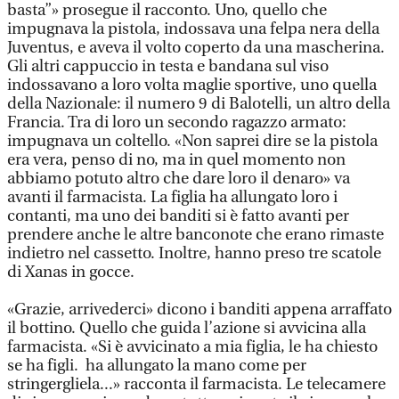
basta”» prosegue il racconto. Uno, quello che
impugnava la pistola, indossava una felpa nera della
Juventus, e aveva il volto coperto da una mascherina.
Gli altri cappuccio in testa e bandana sul viso
indossavano a loro volta maglie sportive, uno quella
della Nazionale: il numero 9 di Balotelli, un altro della
Francia. Tra di loro un secondo ragazzo armato:
impugnava un coltello. «Non saprei dire se la pistola
era vera, penso di no, ma in quel momento non
abbiamo potuto altro che dare loro il denaro» va
avanti il farmacista. La figlia ha allungato loro i
contanti, ma uno dei banditi si è fatto avanti per
prendere anche le altre banconote che erano rimaste
indietro nel cassetto. Inoltre, hanno preso tre scatole
di Xanas in gocce.
«Grazie, arrivederci» dicono i banditi appena arraffato
il bottino. Quello che guida l’azione si avvicina alla
farmacista. «Si è avvicinato a mia figlia, le ha chiesto
se ha figli. ha allungato la mano come per
stringergliela...» racconta il farmacista. Le telecamere