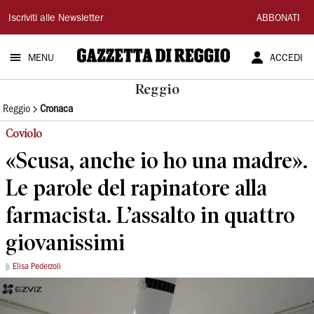
Gazzetta
Iscriviti alle Newsletter
ABBONATI
di
MENU
ACCEDI
Reggio
Reggio
Reggio
Cronaca
Coviolo
«Scusa, anche io ho una madre».
Le parole del rapinatore alla
farmacista. L’assalto in quattro
giovanissimi
Elisa Pederzoli