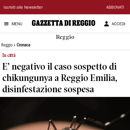
Gazzetta
Iscriviti alle Newsletter
ABBONATI
di
MENU
ACCEDI
Reggio
Reggio
Reggio
Cronaca
In città
E’ negativo il caso sospetto di
chikungunya a Reggio Emilia,
disinfestazione sospesa