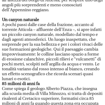
all’altezza del borgo di Atticola, per scoprire uno degli
angoli più sorprendenti e meno conosciuti
dell’Appennino reggiano.
Un canyon naturale
A pochi passi dalle case della frazione, accanto al
torrente Atticola – affluente dell’Enza –, si apre infatti
un piccolo canyon naturale, modellato dal tempo e
dagli agenti atmosferici. Un luogo inaspettato, che
sorprende per la sua bellezza e per i colori vivaci delle
sue formazioni geologiche. Qui il paesaggio cambia
improvvisamente: le colline lasciano spazio a forme
di erosione calanchive, piccoli rilievi e “vulcanetti” di
pochi metri, scolpiti nell’argilla da acqua e vento. Le
tonalità variano dal rosso intenso al bianco, creando
un effetto scenografico che ricorda scenari quasi
lunari o esotici.
85 milioni di anni fa
Come spiega il geologo Alberto Piazza, che insegna
alla scuola media di Villa Minozzo, si tratta di depositi
risalenti al Cretacico superiore, formatisi circa 85
milioni di anni fa quando questa zona era occupata