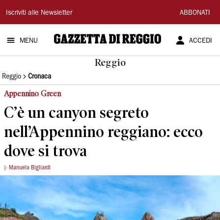
Gazzetta
Iscriviti alle Newsletter
ABBONATI
di
MENU
ACCEDI
Reggio
Reggio
Reggio
Cronaca
Appennino Green
C’è un canyon segreto
nell’Appennino reggiano: ecco
dove si trova
Manuela Bigliardi