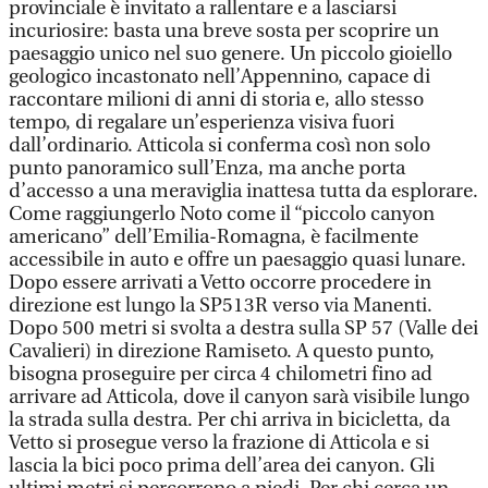
provinciale è invitato a rallentare e a lasciarsi
incuriosire: basta una breve sosta per scoprire un
paesaggio unico nel suo genere. Un piccolo gioiello
geologico incastonato nell’Appennino, capace di
raccontare milioni di anni di storia e, allo stesso
tempo, di regalare un’esperienza visiva fuori
dall’ordinario. Atticola si conferma così non solo
punto panoramico sull’Enza, ma anche porta
d’accesso a una meraviglia inattesa tutta da esplorare.
Come raggiungerlo Noto come il “piccolo canyon
americano” dell’Emilia-Romagna, è facilmente
accessibile in auto e offre un paesaggio quasi lunare.
Dopo essere arrivati a Vetto occorre procedere in
direzione est lungo la SP513R verso via Manenti.
Dopo 500 metri si svolta a destra sulla SP 57 (Valle dei
Cavalieri) in direzione Ramiseto. A questo punto,
bisogna proseguire per circa 4 chilometri fino ad
arrivare ad Atticola, dove il canyon sarà visibile lungo
la strada sulla destra. Per chi arriva in bicicletta, da
Vetto si prosegue verso la frazione di Atticola e si
lascia la bici poco prima dell’area dei canyon. Gli