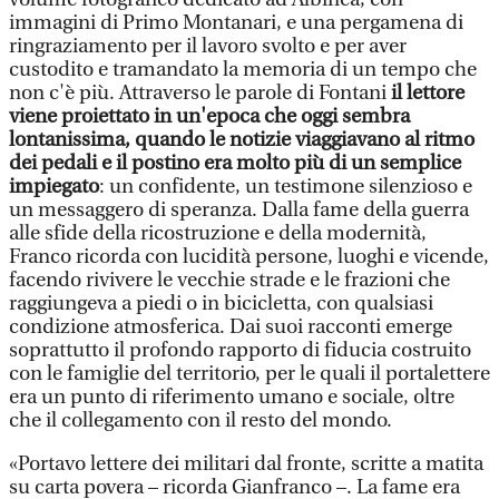
immagini di Primo Montanari, e una pergamena di
ringraziamento per il lavoro svolto e per aver
custodito e tramandato la memoria di un tempo che
non c'è più. Attraverso le parole di Fontani
il lettore
viene proiettato in un'epoca che oggi sembra
lontanissima, quando le notizie viaggiavano al ritmo
dei pedali e il postino era molto più di un semplice
impiegato
: un confidente, un testimone silenzioso e
un messaggero di speranza. Dalla fame della guerra
alle sfide della ricostruzione e della modernità,
Franco ricorda con lucidità persone, luoghi e vicende,
facendo rivivere le vecchie strade e le frazioni che
raggiungeva a piedi o in bicicletta, con qualsiasi
condizione atmosferica. Dai suoi racconti emerge
soprattutto il profondo rapporto di fiducia costruito
con le famiglie del territorio, per le quali il portalettere
era un punto di riferimento umano e sociale, oltre
che il collegamento con il resto del mondo.
«Portavo lettere dei militari dal fronte, scritte a matita
su carta povera – ricorda Gianfranco –. La fame era