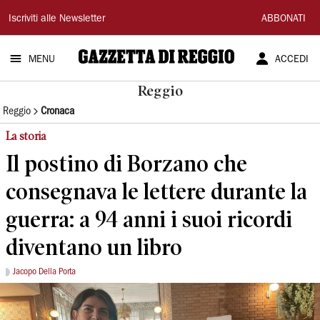
Gazzetta
Iscriviti alle Newsletter
ABBONATI
di
MENU
ACCEDI
Reggio
Reggio
Reggio
Cronaca
La storia
Il postino di Borzano che
consegnava le lettere durante la
guerra: a 94 anni i suoi ricordi
diventano un libro
Jacopo Della Porta