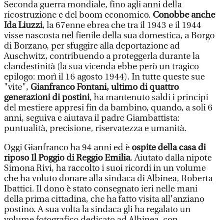
Seconda guerra mondiale, fino agli anni della
ricostruzione e del boom economico.
Conobbe anche
Ida Liuzzi
, la 67enne ebrea che tra il 1943 e il 1944
visse nascosta nel fienile della sua domestica, a Borgo
di Borzano, per sfuggire alla deportazione ad
Auschwitz, contribuendo a proteggerla durante la
clandestinità (la sua vicenda ebbe però un tragico
epilogo: morì il 16 agosto 1944). In tutte queste sue
"vite",
Gianfranco Fontani, ultimo di quattro
generazioni di postini
, ha mantenuto saldi i principi
del mestiere appresi fin da bambino, quando, a soli 6
anni, seguiva e aiutava il padre Giambattista:
puntualità, precisione, riservatezza e umanità.
Oggi Gianfranco ha 94 anni ed è
ospite della casa di
riposo Il Poggio di Reggio Emilia
. Aiutato dalla nipote
Simona Rivi, ha raccolto i suoi ricordi in un volume
che ha voluto donare alla sindaca di Albinea, Roberta
Ibattici. Il dono è stato consegnato ieri nelle mani
della prima cittadina, che ha fatto visita all'anziano
postino. A sua volta la sindaca gli ha regalato un
volume fotografico dedicato ad Albinea, con