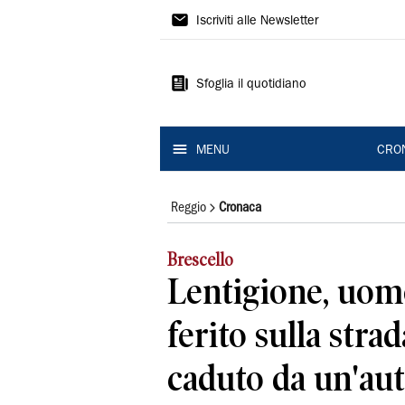
Gazzetta
Iscriviti alle Newsletter
di
Reggio
Sfoglia il quotidiano
MENU
CRO
Reggio
Cronaca
Brescello
Lentigione, uom
ferito sulla stra
caduto da un'aut