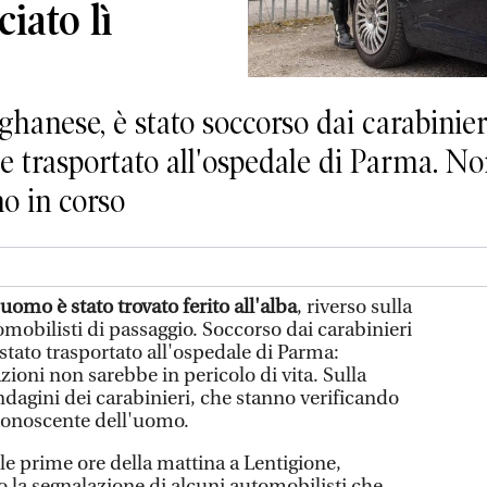
iato lì
ghanese, è stato soccorso dai carabinie
 e trasportato all'ospedale di Parma. No
no in corso
uomo è stato trovato ferito all'alba
, riverso sulla
omobilisti di passaggio. Soccorso dai carabinieri
 stato trasportato all'ospedale di Parma:
ioni non sarebbe in pericolo di vita. Sulla
ndagini dei carabinieri, che stanno verificando
 conoscente dell'uomo.
lle prime ore della mattina a Lentigione,
o la segnalazione di alcuni automobilisti che