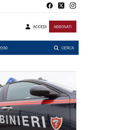
ACCEDI
ABBONATI
2030
CERCA