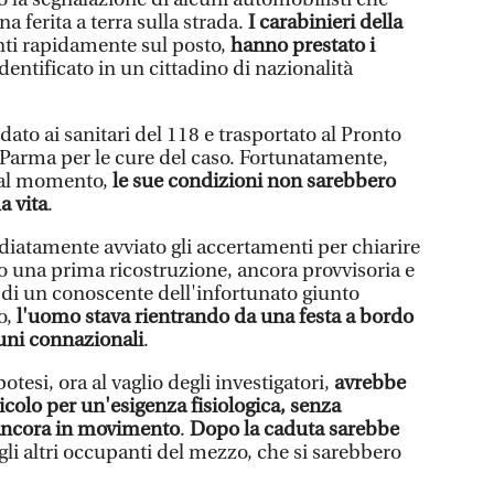
 ferita a terra sulla strada.
I carabinieri della
unti rapidamente sul posto,
hanno prestato i
identificato in un cittadino di nazionalità
dato ai sanitari del 118 e trasportato al Pronto
 Parma per le cure del caso. Fortunatamente,
al momento,
le sue condizioni non sarebbero
a vita
.
iatamente avviato gli accertamenti per chiarire
 una prima ricostruzione, ancora provvisoria e
 di un conoscente dell'infortunato giunto
o,
l'uomo stava rientrando da una festa a bordo
uni connazionali
.
esi, ora al vaglio degli investigatori,
avrebbe
icolo per un'esigenza fisiologica, senza
 ancora in movimento
.
Dopo la caduta sarebbe
li altri occupanti del mezzo, che si sarebbero