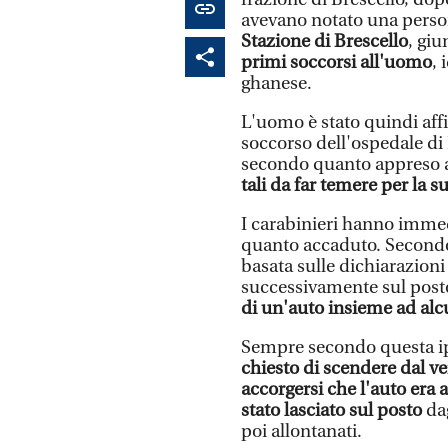
avevano notato una persona
Stazione di Brescello
, gi
primi soccorsi all'uomo
, 
ghanese.
L'uomo è stato quindi affi
soccorso dell'ospedale di
secondo quanto appreso 
tali da far temere per la su
I carabinieri hanno immed
quanto accaduto. Secondo
basata sulle dichiarazioni
successivamente sul post
di un'auto insieme ad alc
Sempre secondo questa ipot
chiesto di scendere dal ve
accorgersi che l'auto era
stato lasciato sul posto
dag
poi allontanati.