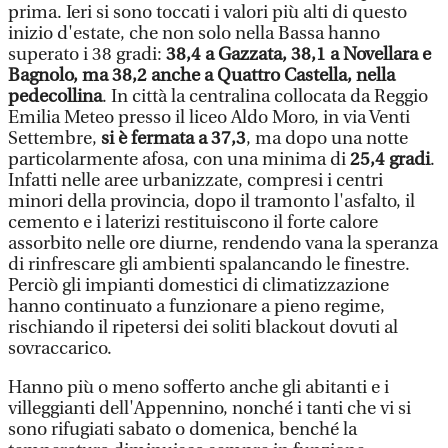
prima. Ieri si sono toccati i valori più alti di questo
inizio d'estate, che non solo nella Bassa hanno
superato i 38 gradi:
38,4 a Gazzata, 38,1 a Novellara e
Bagnolo, ma 38,2 anche a Quattro Castella, nella
pedecollina
. In città la centralina collocata da Reggio
Emilia Meteo presso il liceo Aldo Moro, in via Venti
Settembre,
si è fermata a 37,3
, ma dopo una notte
particolarmente afosa, con una minima di
25,4 gradi
.
Infatti nelle aree urbanizzate, compresi i centri
minori della provincia, dopo il tramonto l'asfalto, il
cemento e i laterizi restituiscono il forte calore
assorbito nelle ore diurne, rendendo vana la speranza
di rinfrescare gli ambienti spalancando le finestre.
Perciò gli impianti domestici di climatizzazione
hanno continuato a funzionare a pieno regime,
rischiando il ripetersi dei soliti blackout dovuti al
sovraccarico.
Hanno più o meno sofferto anche gli abitanti e i
villeggianti dell'Appennino, nonché i tanti che vi si
sono rifugiati sabato o domenica, benché la