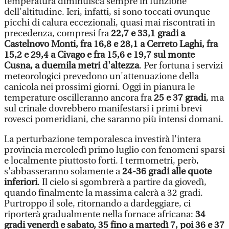
temperatura diminuisca sempre in funzione
dell'altitudine. Ieri, infatti, si sono toccati ovunque
picchi di calura eccezionali, quasi mai riscontrati in
precedenza, compresi fra
22,7 e 33,1 gradi a
Castelnovo Monti, fra 16,8 e 28,1 a Cerreto Laghi, fra
15,2 e 29,4 a Civago e fra 15,6 e 19,7 sul monte
Cusna, a duemila metri d'altezza
. Per fortuna i servizi
meteorologici prevedono un'attenuazione della
canicola nei prossimi giorni. Oggi in pianura le
temperature oscilleranno ancora fra
25 e 37 gradi
, ma
sul crinale dovrebbero manifestarsi i primi brevi
rovesci pomeridiani, che saranno più intensi domani.
La perturbazione temporalesca investirà l'intera
provincia mercoledì primo luglio con fenomeni sparsi
e localmente piuttosto forti. I termometri, però,
s'abbasseranno solamente a
24-36 gradi alle quote
inferiori
. Il cielo si sgombrerà a partire da giovedì,
quando finalmente la massima calerà a 32 gradi.
Purtroppo il sole, ritornando a dardeggiare, ci
riporterà gradualmente nella fornace africana:
34
gradi venerdì e sabato, 35 fino a martedì 7, poi 36 e 37