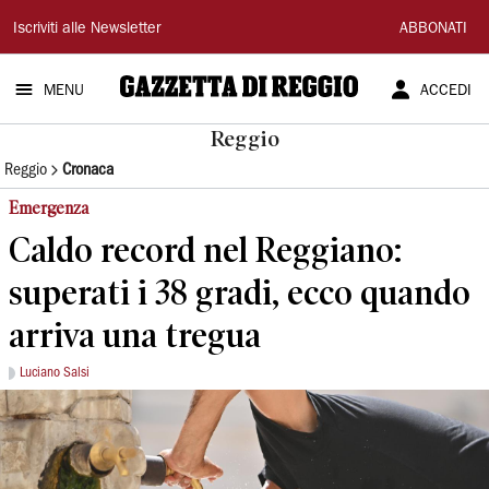
Gazzetta
Iscriviti alle Newsletter
ABBONATI
di
MENU
ACCEDI
Reggio
Reggio
Reggio
Cronaca
Emergenza
Caldo record nel Reggiano:
superati i 38 gradi, ecco quando
arriva una tregua
Luciano Salsi