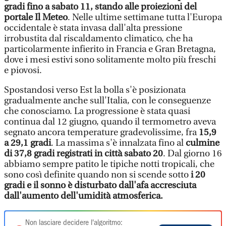
gradi fino a sabato 11, stando alle proiezioni del
portale Il Meteo
. Nelle ultime settimane tutta l'Europa
occidentale è stata invasa dall'alta pressione
irrobustita dal riscaldamento climatico, che ha
particolarmente infierito in Francia e Gran Bretagna,
dove i mesi estivi sono solitamente molto più freschi
e piovosi.
Spostandosi verso Est la bolla s'è posizionata
gradualmente anche sull'Italia, con le conseguenze
che conosciamo. La progressione è stata quasi
continua dal 12 giugno, quando il termometro aveva
segnato ancora temperature gradevolissime, fra
15,9
a 29,1 gradi
. La massima s'è innalzata fino al
culmine
di 37,8 gradi registrati in città sabato 20
. Dal giorno 16
abbiamo sempre patito le tipiche notti tropicali, che
sono così definite quando non si scende sotto
i 20
gradi e il sonno è disturbato dall'afa accresciuta
dall'aumento dell'umidità atmosferica.
Non lasciare decidere l'algoritmo: