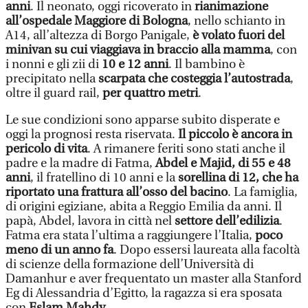
anni
. Il neonato, oggi ricoverato in
rianimazione
all’ospedale Maggiore di Bologna
, nello schianto in
A14, all’altezza di Borgo Panigale,
è volato fuori del
minivan su cui viaggiava in braccio alla mamma
, con
i nonni e gli zii di
10 e 12 anni
. Il bambino è
precipitato nella
scarpata che costeggia l’autostrada
,
oltre il guard rail,
per quattro metri
.
Le sue condizioni sono apparse subito disperate e
oggi la prognosi resta riservata.
Il piccolo è ancora in
pericolo di vita
. A rimanere feriti sono stati anche il
padre e la madre di Fatma,
Abdel e Majid, di 55 e 48
anni
, il fratellino di 10 anni e la
sorellina di 12, che ha
riportato una frattura all’osso del bacino
. La famiglia,
di origini egiziane, abita a Reggio Emilia da anni. Il
papà, Abdel, lavora in città nel
settore dell’edilizia
.
Fatma era stata l’ultima a raggiungere l’Italia,
poco
meno di un anno fa
. Dopo essersi laureata alla facoltà
di scienze della formazione dell’Università di
Damanhur e aver frequentato un master alla Stanford
Eg di Alessandria d’Egitto, la ragazza si era sposata
con
Eslam Mahdy.