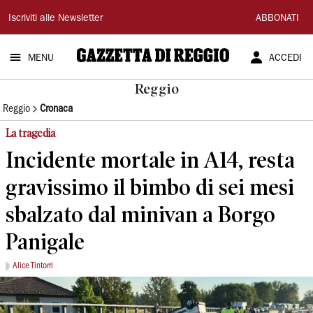
Gazzetta
Iscriviti alle Newsletter
ABBONATI
di
MENU
ACCEDI
Reggio
Reggio
Reggio
Cronaca
La tragedia
Incidente mortale in A14, resta
gravissimo il bimbo di sei mesi
sbalzato dal minivan a Borgo
Panigale
Alice Tintorri