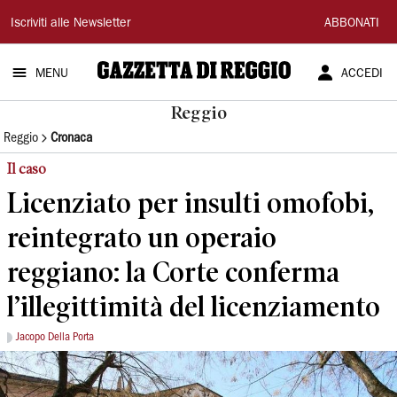
Gazzetta
Iscriviti alle Newsletter
ABBONATI
di
MENU
ACCEDI
Reggio
Reggio
Reggio
Cronaca
Il caso
Licenziato per insulti omofobi,
reintegrato un operaio
reggiano: la Corte conferma
l’illegittimità del licenziamento
Jacopo Della Porta