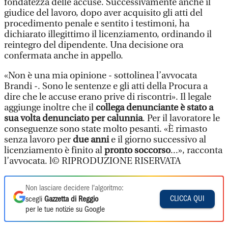
fondatezza delle accuse. Successivamente anche il
giudice del lavoro, dopo aver acquisito gli atti del
procedimento penale e sentito i testimoni, ha
dichiarato illegittimo il licenziamento, ordinando il
reintegro del dipendente. Una decisione ora
confermata anche in appello.
«Non è una mia opinione - sottolinea l’avvocata
Brandi -. Sono le sentenze e gli atti della Procura a
dire che le accuse erano prive di riscontri». Il legale
aggiunge inoltre che il
collega denunciante è stato a
sua volta denunciato per calunnia
. Per il lavoratore le
conseguenze sono state molto pesanti. «È rimasto
senza lavoro per
due anni
e il giorno successivo al
licenziamento è finito al
pronto soccorso
...», racconta
l’avvocata. l© RIPRODUZIONE RISERVATA
Non lasciare decidere l'algoritmo:
CLICCA QUI
scegli
Gazzetta di Reggio
per le tue notizie su Google