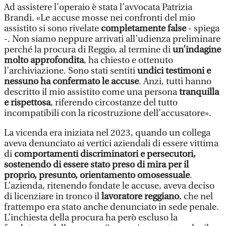
Ad assistere l’operaio è stata l’avvocata Patrizia
Brandi. «Le accuse mosse nei confronti del mio
assistito si sono rivelate
completamente false
- spiega
-. Non siamo neppure arrivati all’udienza preliminare
perché la procura di Reggio, al termine di
un’indagine
molto approfondita
, ha chiesto e ottenuto
l’archiviazione. Sono stati sentiti
undici testimoni e
nessuno ha confermato le accuse
. Anzi, tutti hanno
descritto il mio assistito come una persona
tranquilla
e rispettosa
, riferendo circostanze del tutto
incompatibili con la ricostruzione dell’accusatore».
La vicenda era iniziata nel 2023, quando un collega
aveva denunciato ai vertici aziendali di essere vittima
di
comportamenti discriminatori e persecutori,
sostenendo di essere stato preso di mira per il
proprio, presunto, orientamento omosessuale
.
L’azienda, ritenendo fondate le accuse, aveva deciso
di licenziare in tronco il
lavoratore reggiano
, che nel
frattempo era stato anche denunciato in sede penale.
L’inchiesta della procura ha però escluso la