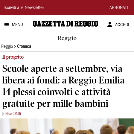
Gazzetta
Iscriviti alle Newsletter
ABBONATI
di
MENU
ACCEDI
Reggio
Reggio
Reggio
Cronaca
Il progetto
Scuole aperte a settembre, via
libera ai fondi: a Reggio Emilia
14 plessi coinvolti e attività
gratuite per mille bambini
Nicolò Valli