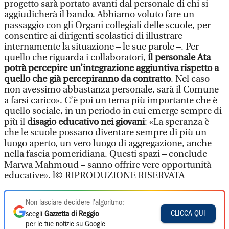
progetto sarà portato avanti dal personale di chi si
aggiudicherà il bando. Abbiamo voluto fare un
passaggio con gli Organi collegiali delle scuole, per
consentire ai dirigenti scolastici di illustrare
internamente la situazione – le sue parole –. Per
quello che riguarda i collaboratori,
il personale Ata
potrà percepire un’integrazione aggiuntiva rispetto a
quello che già percepiranno da contratto
. Nel caso
non avessimo abbastanza personale, sarà il Comune
a farsi carico». C’è poi un tema più importante che è
quello sociale, in un periodo in cui emerge sempre di
più il
disagio educativo nei giovani
: «La speranza è
che le scuole possano diventare sempre di più un
luogo aperto, un vero luogo di aggregazione, anche
nella fascia pomeridiana. Questi spazi – conclude
Marwa Mahmoud – sanno offrire vere opportunità
educative». l© RIPRODUZIONE RISERVATA
Non lasciare decidere l'algoritmo:
CLICCA QUI
scegli
Gazzetta di Reggio
per le tue notizie su Google