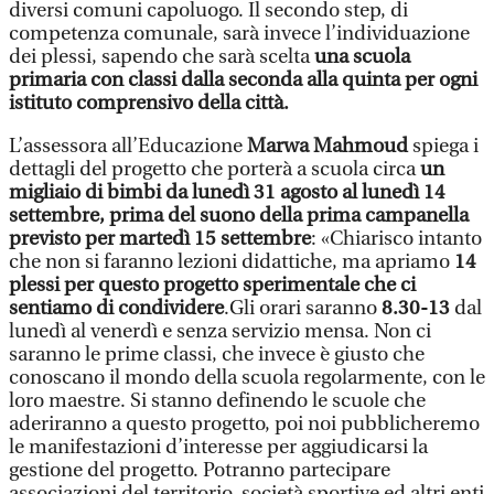
diversi comuni capoluogo. Il secondo step, di
competenza comunale, sarà invece l’individuazione
dei plessi, sapendo che sarà scelta
una scuola
primaria con classi dalla seconda alla quinta per ogni
istituto comprensivo della città.
L’assessora all’Educazione
Marwa Mahmoud
spiega i
dettagli del progetto che porterà a scuola circa
un
migliaio di bimbi da lunedì 31 agosto al lunedì 14
settembre, prima del suono della prima campanella
previsto per martedì 15 settembre
: «Chiarisco intanto
che non si faranno lezioni didattiche, ma apriamo
14
plessi per questo progetto sperimentale che ci
sentiamo di condividere
.Gli orari saranno
8.30-13
dal
lunedì al venerdì e senza servizio mensa. Non ci
saranno le prime classi, che invece è giusto che
conoscano il mondo della scuola regolarmente, con le
loro maestre. Si stanno definendo le scuole che
aderiranno a questo progetto, poi noi pubblicheremo
le manifestazioni d’interesse per aggiudicarsi la
gestione del progetto. Potranno partecipare
associazioni del territorio, società sportive ed altri enti