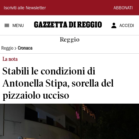
Gazzetta
Iscriviti alle Newsletter
ABBONATI
di
MENU
ACCEDI
Reggio
Reggio
Reggio
Cronaca
La nota
Stabili le condizioni di
Antonella Stipa, sorella del
pizzaiolo ucciso