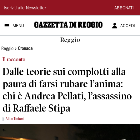
Gazzetta
Iscriviti alle Newsletter
ABBONATI
di
MENU
ACCEDI
Reggio
Reggio
Reggio
Cronaca
Il racconto
Dalle teorie sui complotti alla
paura di farsi rubare l’anima:
chi è Andrea Pellati, l’assassino
di Raffaele Stipa
Alice Tintorri