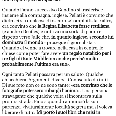
Quando l’anno successivo Gandino si trasferisce
insieme alla compagna, inglese, Pellati è convinto che
dietro ci sia qualcosa di oscuro. «Complottista e altro,
era convinto che
la Regina Elisabetta fosse rettiliana
(e anche i Beatles) e nutriva una sorta di paura e
rispetto verso Julie
che,
in quanto inglese, secondo lui
dominava il mondo
- prosegue il giornalista -.
Quando ci venne a trovare nella casa in centro, le
chiese come poter fare avere
un regalo natalizio per i
tre figli di Kate Middleton anche perché molto
probabilmente l’ultimo era suo
».
Ogni tanto Pellati passava per un saluto. Qualche
chiacchiera. Argomenti diversi. Conosciuto da tutti.
Di sue foto non ce ne sono tante: «
era convinto che le
fotografie potessero rubargli l’anima
». Una persona
stravagante che qualche volta si incontrava sulla
propria strada. Fino a quando annunciò la sua
partenza. «Naturalmente località segreta ma si voleva
liberare di tutto.
Mi portò i suoi libri che misi in