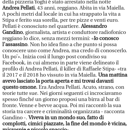
della pizzeria Yoghi è stato arrestato nella notte
Andrea Pellati
, 43 anni, reggiano. Abita in via Maiella.
A pochi metri dal locale in cui ha strappato la vita a
Stipa e ferito sua sorella, per tre pizze e venti euro.
Pellati è conosciuto nel quartiere.
Alessandro
Gandino
, giornalista, artista e conduttore radiofonico
reggiano lo dice, senza mezzi termini: «
Io conosco
l’assassino
. Non ho idea fino a che punto si possa
conoscere uno come Andrea, ma credo di conoscerlo.
Un po’». Inizia così il lungo post condiviso su
Facebook, in cui almeno in parte viene delineato il
profilo di Andrea Pellati, il killer di Raffaele Stipa- «tra
il 2017 e il 2018 ho vissuto in via Maiella.
Una mattina
avevo lasciato la porta aperta e mi trovai davanti
questo omone.
Era Andrea Pellati. Acuto, strano, con
teorie tutte sue. Nei giorni seguenti ci incrociavamo
spesso finché un giorno proposi una birra al bar di
fronte. Venne e bevve acqua. Poi mi raccontò la sua
storia tra carcere e criminalità organizzata - racconta
Gandino -.
Viveva in un mondo suo, fatto di
complotti, cimici piazzate, la fine del mondo è vicina,
microspie e piccolo spaccio
».