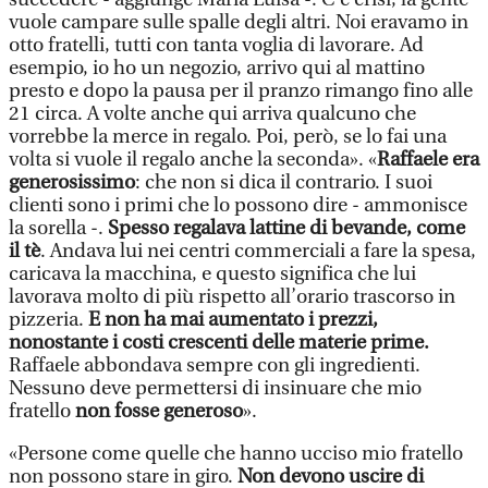
vuole campare sulle spalle degli altri. Noi eravamo in
otto fratelli, tutti con tanta voglia di lavorare. Ad
esempio, io ho un negozio, arrivo qui al mattino
presto e dopo la pausa per il pranzo rimango fino alle
21 circa. A volte anche qui arriva qualcuno che
vorrebbe la merce in regalo. Poi, però, se lo fai una
volta si vuole il regalo anche la seconda». «
Raffaele era
generosissimo
: che non si dica il contrario. I suoi
clienti sono i primi che lo possono dire - ammonisce
la sorella -.
Spesso regalava lattine di bevande, come
il tè
. Andava lui nei centri commerciali a fare la spesa,
caricava la macchina, e questo significa che lui
lavorava molto di più rispetto all’orario trascorso in
pizzeria.
E non ha mai aumentato i prezzi,
nonostante i costi crescenti delle materie prime.
Raffaele abbondava sempre con gli ingredienti.
Nessuno deve permettersi di insinuare che mio
fratello
non fosse generoso
».
«Persone come quelle che hanno ucciso mio fratello
non possono stare in giro.
Non devono uscire di