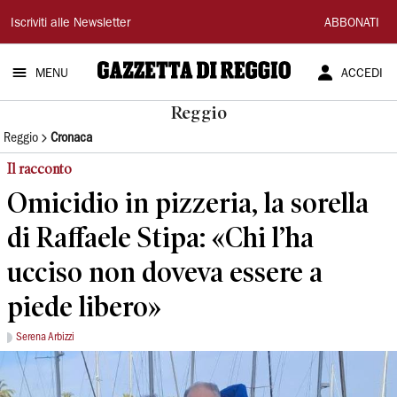
Gazzetta
Iscriviti alle Newsletter
ABBONATI
di
MENU
ACCEDI
Reggio
Reggio
Reggio
Cronaca
Il racconto
Omicidio in pizzeria, la sorella
di Raffaele Stipa: «Chi l’ha
ucciso non doveva essere a
piede libero»
Serena Arbizzi