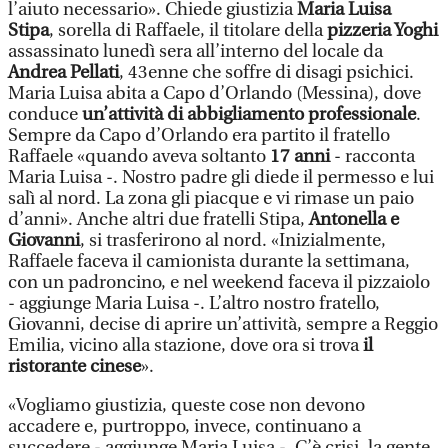
l’aiuto necessario». Chiede giustizia
Maria Luisa
Stipa
, sorella di Raffaele, il titolare della
pizzeria Yoghi
assassinato lunedì sera all’interno del locale da
Andrea Pellati
, 43enne che soffre di disagi psichici.
Maria Luisa abita a Capo d’Orlando (Messina), dove
conduce
un’attività di abbigliamento professionale
.
Sempre da Capo d’Orlando era partito il fratello
Raffaele «quando aveva soltanto
17 anni
- racconta
Maria Luisa -. Nostro padre gli diede il permesso e lui
salì al nord. La zona gli piacque e vi rimase un paio
d’anni». Anche altri due fratelli Stipa,
Antonella e
Giovanni
, si trasferirono al nord. «Inizialmente,
Raffaele faceva il camionista durante la settimana,
con un padroncino, e nel weekend faceva il pizzaiolo
- aggiunge Maria Luisa -. L’altro nostro fratello,
Giovanni, decise di aprire un’attività, sempre a Reggio
Emilia, vicino alla stazione, dove ora si trova
il
ristorante cinese
».
«Vogliamo giustizia, queste cose non devono
accadere e, purtroppo, invece, continuano a
succedere - aggiunge Maria Luisa -. C’è crisi, la gente