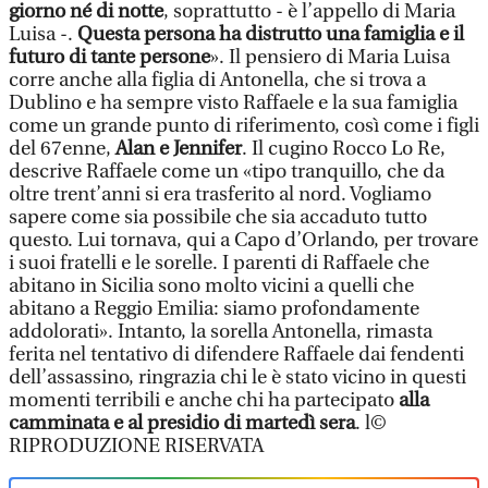
giorno né di notte
, soprattutto - è l’appello di Maria
Luisa -.
Questa persona ha distrutto una famiglia e il
futuro di tante persone
». Il pensiero di Maria Luisa
corre anche alla figlia di Antonella, che si trova a
Dublino e ha sempre visto Raffaele e la sua famiglia
come un grande punto di riferimento, così come i figli
del 67enne,
Alan e Jennifer
. Il cugino Rocco Lo Re,
descrive Raffaele come un «tipo tranquillo, che da
oltre trent’anni si era trasferito al nord. Vogliamo
sapere come sia possibile che sia accaduto tutto
questo. Lui tornava, qui a Capo d’Orlando, per trovare
i suoi fratelli e le sorelle. I parenti di Raffaele che
abitano in Sicilia sono molto vicini a quelli che
abitano a Reggio Emilia: siamo profondamente
addolorati». Intanto, la sorella Antonella, rimasta
ferita nel tentativo di difendere Raffaele dai fendenti
dell’assassino, ringrazia chi le è stato vicino in questi
momenti terribili e anche chi ha partecipato
alla
camminata e al presidio di martedì sera
. l©
RIPRODUZIONE RISERVATA