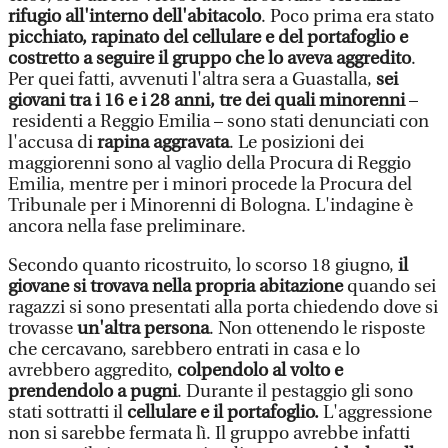
rifugio all'interno dell'abitacolo
. Poco prima era stato
picchiato, rapinato del cellulare e del portafoglio e
costretto a seguire il gruppo che lo aveva aggredito
.
Per quei fatti, avvenuti l'altra sera a Guastalla,
sei
giovani tra i 16 e i 28 anni, tre dei quali minorenni
–
residenti a Reggio Emilia –
sono stati denunciati con
l'accusa di
rapina aggravata
. Le posizioni dei
maggiorenni sono al vaglio della Procura di Reggio
Emilia, mentre per i minori procede la Procura del
Tribunale per i Minorenni di Bologna. L'indagine è
ancora nella fase preliminare.
Secondo quanto ricostruito, lo scorso 18 giugno,
il
giovane si trovava nella propria abitazione
quando sei
ragazzi si sono presentati alla porta chiedendo dove si
trovasse
un'altra persona
. Non ottenendo le risposte
che cercavano, sarebbero entrati in casa e lo
avrebbero aggredito,
colpendolo al volto e
prendendolo a pugni
. Durante il pestaggio gli sono
stati sottratti il
cellulare e il portafoglio.
L'aggressione
non si sarebbe fermata lì. Il gruppo avrebbe infatti