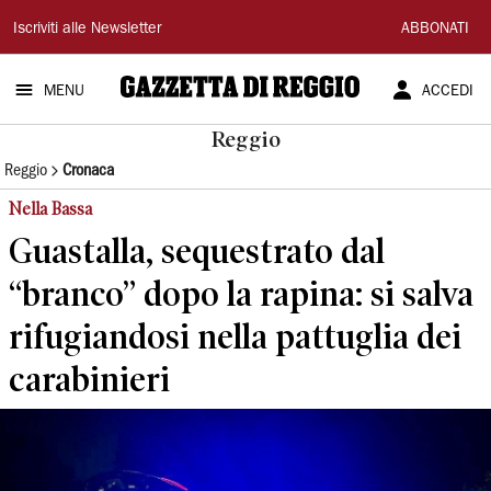
Gazzetta
Iscriviti alle Newsletter
ABBONATI
di
MENU
ACCEDI
Reggio
Reggio
Reggio
Cronaca
Nella Bassa
Guastalla, sequestrato dal
“branco” dopo la rapina: si salva
rifugiandosi nella pattuglia dei
carabinieri