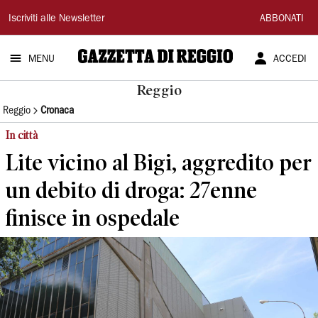
Gazzetta
Iscriviti alle Newsletter
ABBONATI
di
MENU
ACCEDI
Reggio
Reggio
Reggio
Cronaca
In città
Lite vicino al Bigi, aggredito per
un debito di droga: 27enne
finisce in ospedale