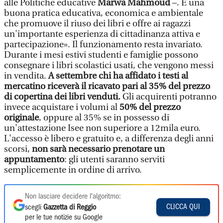
alle Politiche educative
Marwa Mahmoud
–. È una
buona pratica educativa, economica e ambientale
che promuove il riuso dei libri e offre ai ragazzi
un'importante esperienza di cittadinanza attiva e
partecipazione». Il funzionamento resta invariato.
Durante i mesi estivi studenti e famiglie possono
consegnare i libri scolastici usati, che vengono messi
in vendita.
A settembre chi ha affidato i testi al
mercatino riceverà il ricavato pari al 35% del prezzo
di copertina dei libri venduti.
Gli acquirenti potranno
invece acquistare i volumi al
50% del prezzo
originale
, oppure al 35% se in possesso di
un'attestazione Isee non superiore a 12mila euro.
L'accesso è libero e gratuito e, a differenza degli anni
scorsi,
non sarà necessario prenotare un
appuntamento
: gli utenti saranno serviti
semplicemente in ordine di arrivo.
Non lasciare decidere l'algoritmo:
CLICCA QUI
scegli
Gazzetta di Reggio
per le tue notizie su Google