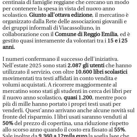
centinaia di famiglie reggiane che cercano un modo
per contenere la spesa in vista del nuovo anno
scolastico.
Giunto all'ottava edizione
, il mercatino è
organizzato dalla Rete delle associazioni giovanili e
dei gruppi informali di Viacassoliuno, in
collaborazione con il
Comune di Reggio Emilia
, ed è
gestito quasi interamente da volontari tra i
15 e i 25
anni.
I numeri confermano il successo dell'iniziativa.
Nell'estate 2025 sono stati
2.087 gli utenti
che hanno
utilizzato il servizio, con oltre
10.600 libri
scolastici
movimentati tra testi affidati in conto vendita e
volumi acquistati. A ricorrere maggiormente al
mercatino sono stati gli studenti in cerca dei libri per
il nuovo anno scolastico,
quasi 1.200
, mentre poco
più di mille hanno portato i propri testi usati per
venderli. Quest'anno arrivano anche alcune novità sul
fronte del risparmio. I libri usati saranno venduti al
50%
del prezzo di copertina, una riduzione rispetto
allo scorso anno quando il costo era fissato al
55%
.
Sale inoltre da
9.360 a 12mila euro
la soglia Isee che