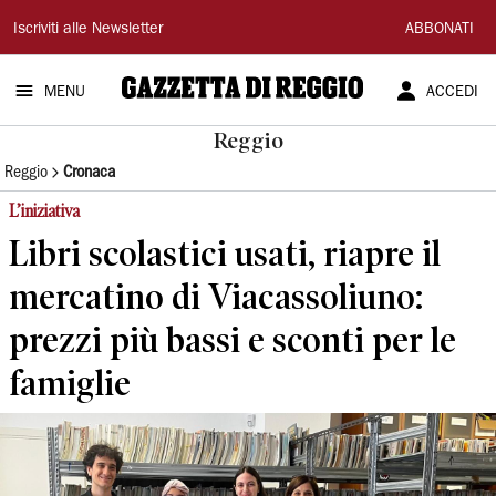
Gazzetta
Iscriviti alle Newsletter
ABBONATI
di
MENU
ACCEDI
Reggio
Reggio
Reggio
Cronaca
L’iniziativa
Libri scolastici usati, riapre il
mercatino di Viacassoliuno:
prezzi più bassi e sconti per le
famiglie