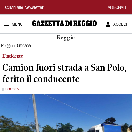
Gazzetta
Iscriviti alle Newsletter
ABBONATI
di
MENU
ACCEDI
Reggio
Reggio
Reggio
Cronaca
L’incidente
Camion fuori strada a San Polo,
ferito il conducente
Daniela Aliu