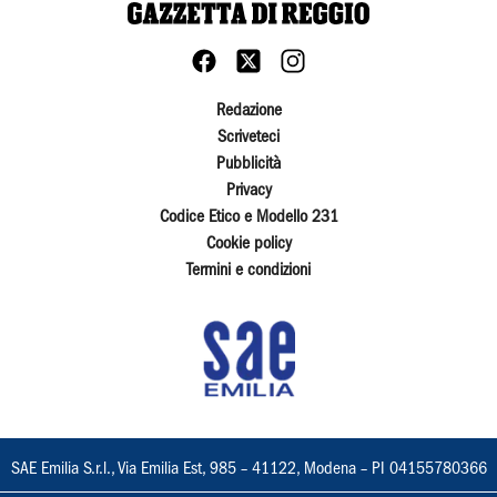
Redazione
Scriveteci
Pubblicità
Privacy
Codice Etico e Modello 231
Cookie policy
Termini e condizioni
SAE Emilia S.r.l., Via Emilia Est, 985 – 41122, Modena – PI 04155780366