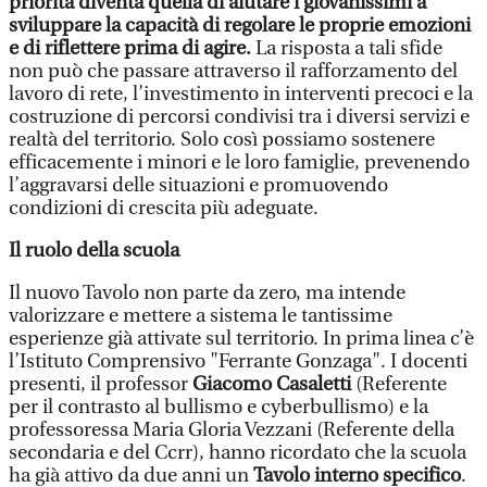
priorità diventa quella di aiutare i giovanissimi a
sviluppare la capacità di regolare le proprie emozioni
e di riflettere prima di agire.
La risposta a tali sfide
non può che passare attraverso il rafforzamento del
lavoro di rete, l’investimento in interventi precoci e la
costruzione di percorsi condivisi tra i diversi servizi e
realtà del territorio. Solo così possiamo sostenere
efficacemente i minori e le loro famiglie, prevenendo
l’aggravarsi delle situazioni e promuovendo
condizioni di crescita più adeguate.
Il ruolo della scuola
Il nuovo Tavolo non parte da zero, ma intende
valorizzare e mettere a sistema le tantissime
esperienze già attivate sul territorio. In prima linea c’è
l’Istituto Comprensivo "Ferrante Gonzaga". I docenti
presenti, il professor
Giacomo Casaletti
(Referente
per il contrasto al bullismo e cyberbullismo) e la
professoressa Maria Gloria Vezzani (Referente della
secondaria e del Ccrr), hanno ricordato che la scuola
ha già attivo da due anni un
Tavolo interno specifico
.