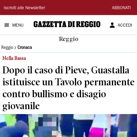
Gazzetta
Iscriviti alle Newsletter
ABBONATI
di
MENU
ACCEDI
Reggio
Reggio
Reggio
Cronaca
Nella Bassa
Dopo il caso di Pieve, Guastalla
istituisce un Tavolo permanente
contro bullismo e disagio
giovanile