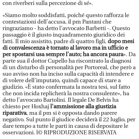
con riverberi sulla percezione di sé».
«Siamo molto soddisfatti, poiché questo rafforza le
contestazioni dell’accusa, il pm Pantani che
ringraziamo - ha detto l’avvocato Barbetti -. Questo
passaggio è il giusto inquadramento giuridico dei
fatti. Il mio assistito, padre di quattro figli,
dopo mesi
di convalescenza è tornato al lavoro ma in ufficio e
per spostarsi usa sempre l’auto; ha ancora paura
». Da
parte sua il dottor Cupello ha riscontrato la diagnosi
di un disturbo di personalità per Portoreal, che però a
suo avviso non ha inciso sulla capacità di intendere e
di volere dell’imputato, quindi capace di stare a
giudizio. «È stato confermata la nostra tesi, sul fatto
che non incida replicherà la nostra consulente», ha
detto l’avvocato Bartolini. Il legale De Belvis ha
chiesto per Hoxhaj
l’ammissione alla giustizia
riparativa
, ma il pm si è opposta dando parere
negativo. Sul punto il giudice deciderà il 22 luglio, per
dare tempo a tutte le parti in causa di depositare le
osservazioni. l© RIPRODUZIONE RISERVATA