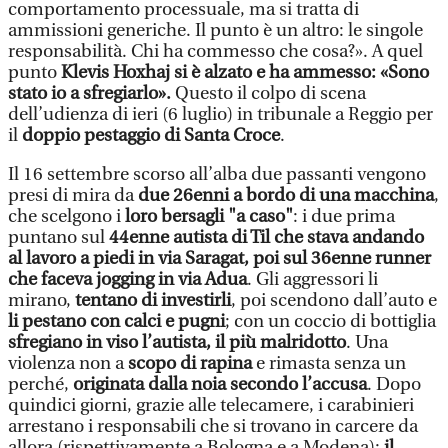
comportamento processuale, ma si tratta di
ammissioni generiche. Il punto è un altro: le singole
responsabilità. Chi ha commesso che cosa?». A quel
punto
Klevis Hoxhaj si è alzato e ha ammesso: «Sono
stato io a sfregiarlo».
Questo il colpo di scena
dell’udienza di ieri (6 luglio) in tribunale a Reggio per
il
doppio pestaggio di Santa Croce
.
Il 16 settembre scorso all’alba due passanti vengono
presi di mira da
due 26enni a bordo di una macchina
,
che scelgono i
loro bersagli "a caso"
: i due prima
puntano sul
44enne autista di Til che stava andando
al lavoro a piedi in via Saragat, poi sul 36enne runner
che faceva jogging in via Adua
. Gli aggressori li
mirano,
tentano di investirli
, poi scendono dall’auto e
li pestano con calci e pugni
; con un coccio di bottiglia
sfregiano in viso l’autista, il più malridotto
. Una
violenza non a
scopo di rapina
e rimasta senza un
perché,
originata dalla noia secondo l’accusa
. Dopo
quindici giorni, grazie alle telecamere, i carabinieri
arrestano i responsabili che si trovano in carcere da
allora (rispettivamente a Bologna e a Modena):
il