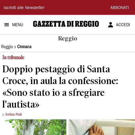
Gazzetta
Iscriviti alle Newsletter
ABBONATI
di
MENU
ACCEDI
Reggio
Reggio
Reggio
Cronaca
In tribunale
Doppio pestaggio di Santa
Croce, in aula la confessione:
«Sono stato io a sfregiare
l'autista»
Ambra Prati