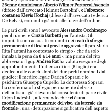
26enne dominicano Alberto Wilmer Portoreal Asencio
(difeso dall’avvocato Helmut Bartolini),
e l’albanese
coetaneo Klevis Hoxhaj
(difeso dall’avvocato Federico
De Belvis), entrambi già noti alle forze dell’ordine.
Le parti civili sono l’avvocato
Alessandro Occhinegro
per il runner e
Cinzia Barbetti
per l’autista. Gli
imputati sono accusati entrambi dei
reati di sfregio
permanente e di lesioni gravi e aggravat
e; il pm Maria
Rita Pantani ha contestato lo sfregio - che da solo
innalza la pena da
8 a 14 anni
-, ma prima del rito
abbreviato il gup
Andrea Rat
ha voluto eseguire degli
approfondimenti. L’udienza di ieri (6 luglio) era
dedicata alle conclusioni dei due periti nominati dal
giudice: il medico legale Darica Soprani e lo
psichiatra Giuseppe Cupello. La dottoressa Soprani
ha confermato lo sfregio permanente del viso
dell’autista - già rilevato dal consulente di parte civile
Erjon Radeshi -, affermando che «
vi è una
modificazione permanente del viso, sia laterale sia
frontale
», una «deturpazione significativa dell’aspetto