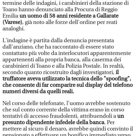
termine delle indagini, i carabinieri della stazione di
Toano hanno denunciato alla Procura di Reggio
Emilia
un uomo di 58 anni residente a Gallarate
(Varese)
, già noto alle forze dell'ordine per reati
analoghi.
L'indagine è partita dalla denuncia presentata
dall'anziano, che ha raccontato di essere stato
contattato più volte da interlocutori apparentemente
appartenenti alla propria banca, alla caserma dei
carabinieri di Toano e alla Polizia Postale. In realtà,
secondo quanto ricostruito dagli investigatori,
il
truffatore aveva utilizzato la tecnica dello "spoofing",
che consente di far comparire sul display del telefono
numeri diversi da quelli reali.
Nel corso delle telefonate, l'uomo avrebbe sostenuto
che sul conto corrente della vittima erano in corso
tentativi di accesso fraudolenti, attribuendoli a
un
presunto dipendente infedele della banca
. Per
mettere al sicuro il denaro, avrebbe quindi convinto il
pensionato a effettuare un bonifico immediato verso