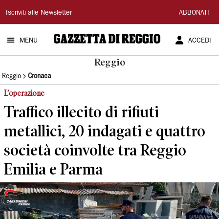
Gazzetta
Iscriviti alle Newsletter
ABBONATI
di
MENU
ACCEDI
Reggio
Reggio
Reggio
Cronaca
L’operazione
Traffico illecito di rifiuti
metallici, 20 indagati e quattro
società coinvolte tra Reggio
Emilia e Parma