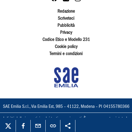
Redazione
Scriveteci
Pubblicità
Privacy
Codice Etico e Modello 231
Cookie policy
Termini e condizioni
SAE Emilia S.r.l., Via Emilia Est, 985 – 41122, Modena – PI 04155780366
I diritti delle immagini e dei testi sono riservati. È espressamente vietata la
loro riproduzione con qualsiasi mezzo e l'adattamento totale o parziale.