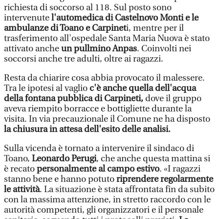
richiesta di soccorso al 118. Sul posto sono
intervenute
l'automedica di Castelnovo Monti e le
ambulanze di Toano e Carpinet
i, mentre per il
trasferimento all'ospedale Santa Maria Nuova è stato
attivato anche
un pullmino Anpas
. Coinvolti nei
soccorsi anche tre adulti, oltre ai ragazzi.
Resta da chiarire cosa abbia provocato il malessere.
Tra le ipotesi al vaglio
c'è anche quella dell'acqua
della fontana pubblica di Carpineti,
dove il gruppo
aveva riempito borracce e bottigliette durante la
visita. In via precauzionale il Comune ne ha disposto
la chiusura in attesa dell'esito delle analisi.
Sulla vicenda è tornato a intervenire il sindaco di
Toano,
Leonardo Perugi
, che anche questa mattina si
è recato
personalmente al campo estivo
. «I ragazzi
stanno bene e hanno potuto
riprendere regolarmente
le attività
. La situazione è stata affrontata fin da subito
con la massima attenzione, in stretto raccordo con le
autorità competenti, gli organizzatori e il personale