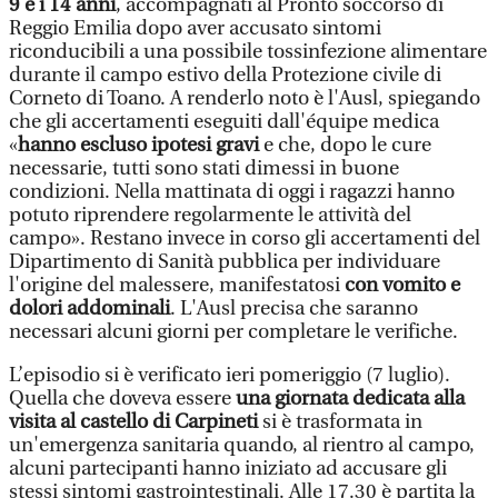
9 e i 14 anni
, accompagnati al Pronto soccorso di
Reggio Emilia dopo aver accusato sintomi
riconducibili a una possibile tossinfezione alimentare
durante il campo estivo della Protezione civile di
Corneto di Toano. A renderlo noto è l'Ausl, spiegando
che gli accertamenti eseguiti dall'équipe medica
«
hanno escluso ipotesi gravi
e che, dopo le cure
necessarie, tutti sono stati dimessi in buone
condizioni. Nella mattinata di oggi i ragazzi hanno
potuto riprendere regolarmente le attività del
campo». Restano invece in corso gli accertamenti del
Dipartimento di Sanità pubblica per individuare
l'origine del malessere, manifestatosi
con vomito e
dolori addominali
. L'Ausl precisa che saranno
necessari alcuni giorni per completare le verifiche.
L’episodio si è verificato ieri pomeriggio (7 luglio).
Quella che doveva essere
una giornata dedicata alla
visita al castello di Carpineti
si è trasformata in
un'emergenza sanitaria quando, al rientro al campo,
alcuni partecipanti hanno iniziato ad accusare gli
stessi sintomi gastrointestinali. Alle 17.30 è partita la