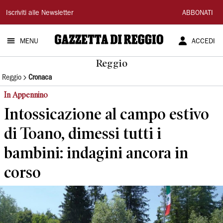
Gazzetta
Iscriviti alle Newsletter
ABBONATI
di
MENU
ACCEDI
Reggio
Reggio
Reggio
Cronaca
In Appennino
Intossicazione al campo estivo
di Toano, dimessi tutti i
bambini: indagini ancora in
corso