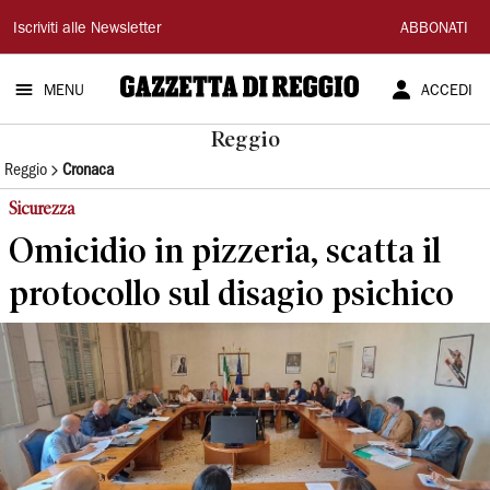
Gazzetta
Iscriviti alle Newsletter
ABBONATI
di
MENU
ACCEDI
Reggio
Reggio
Reggio
Cronaca
Sicurezza
Omicidio in pizzeria, scatta il
protocollo sul disagio psichico