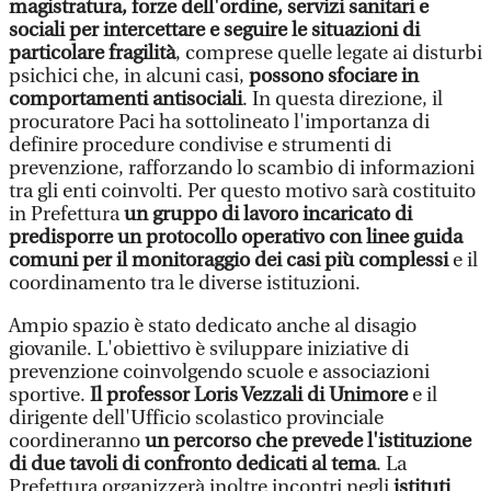
magistratura, forze dell'ordine, servizi sanitari e
sociali per intercettare e seguire le situazioni di
particolare fragilità
, comprese quelle legate ai disturbi
psichici che, in alcuni casi,
possono sfociare in
comportamenti antisociali
. In questa direzione, il
procuratore Paci ha sottolineato l'importanza di
definire procedure condivise e strumenti di
prevenzione, rafforzando lo scambio di informazioni
tra gli enti coinvolti. Per questo motivo sarà costituito
in Prefettura
un gruppo di lavoro incaricato di
predisporre un protocollo operativo con linee guida
comuni per il monitoraggio dei casi più complessi
e il
coordinamento tra le diverse istituzioni.
Ampio spazio è stato dedicato anche al disagio
giovanile. L'obiettivo è sviluppare iniziative di
prevenzione coinvolgendo scuole e associazioni
sportive.
Il professor Loris Vezzali di Unimore
e il
dirigente dell'Ufficio scolastico provinciale
coordineranno
un percorso che prevede l'istituzione
di due tavoli di confronto dedicati al tema
. La
Prefettura organizzerà inoltre incontri negli
istituti