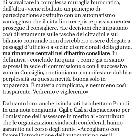
di scavalcare la complessa muraglia burocratica,
dall’altra «viene ribaltato un principio di
partecipazione sostituito con un automatismo
vantaggioso che il cittadino recepisce passivamente»
prosegue il consigliere. «Le decisioni che impattano
così direttamente sulle tasche dei cittadini e sul
bilancio comunale non dovrebbero essere delegate a
passaggi d’ufficio o a scelte discrezionali della giunta,
ma rimanere centrali nel dibattito consiliare
. In
definitiva - conclude Tarquini -, come già ci siamo
espressi in sede di commissione e con il successivo
voto in Consiglio, continuiamo a manifestare dubbi e
perplessità su questa novità, buona solo in
apparenza. È materia complicata, e nemmeno così
trasparente. Vedremo e vigileremo».
Dal canto loro, anche i sindacati bacchettano Prandi.
In una nota congiunta,
Cgil e Cisl
si dispiacciono per
l’omissione dell’assessore in merito al «contributo
che le organizzazioni sindacali confederali hanno
garantito nel corso degli anni». «Accogliamo con
favore l’introduzione dell’automatismo per il