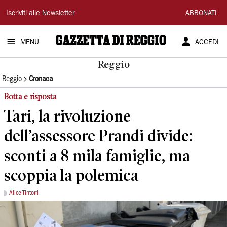
Gazzetta
Iscriviti alle Newsletter
ABBONATI
di
MENU
ACCEDI
Reggio
Reggio
Reggio
Cronaca
Botta e risposta
Tari, la rivoluzione
dell’assessore Prandi divide:
sconti a 8 mila famiglie, ma
scoppia la polemica
Alice Tintorri