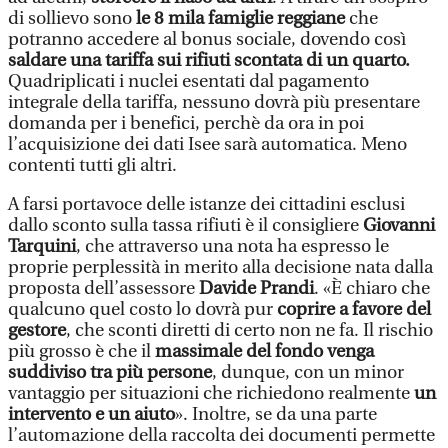
di sollievo sono
le 8 mila famiglie reggiane
che
potranno accedere al bonus sociale, dovendo così
saldare una tariffa sui rifiuti scontata di un quarto.
Quadriplicati i nuclei esentati dal pagamento
integrale della tariffa, nessuno dovrà più presentare
domanda per i benefici, perchè da ora in poi
l’acquisizione dei dati Isee sarà automatica. Meno
contenti tutti gli altri.
A farsi portavoce delle istanze dei cittadini esclusi
dallo sconto sulla tassa rifiuti è il consigliere
Giovanni
Tarquini
, che attraverso una nota ha espresso le
proprie perplessità in merito alla decisione nata dalla
proposta dell’assessore
Davide Prandi
. «È chiaro che
qualcuno quel costo lo dovrà pur
coprire a favore del
gestore
, che sconti diretti di certo non ne fa. Il rischio
più grosso è che il
massimale del fondo venga
suddiviso tra più persone
, dunque, con un minor
vantaggio per situazioni che richiedono realmente
un
intervento e un aiuto
». Inoltre, se da una parte
l’automazione della raccolta dei documenti permette