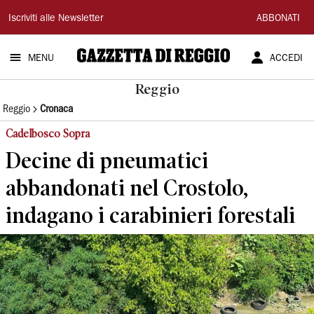
Gazzetta
Iscriviti alle Newsletter
ABBONATI
di
MENU
ACCEDI
Reggio
Reggio
Reggio
Cronaca
Cadelbosco Sopra
Decine di pneumatici
abbandonati nel Crostolo,
indagano i carabinieri forestali