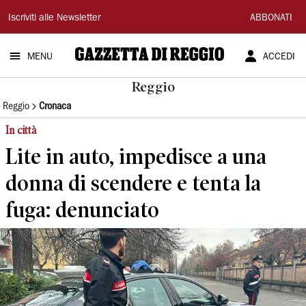
Gazzetta
Iscriviti alle Newsletter
ABBONATI
di
MENU
ACCEDI
Reggio
Reggio
Reggio
Cronaca
In città
Lite in auto, impedisce a una
donna di scendere e tenta la
fuga: denunciato