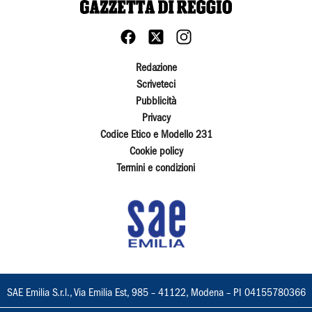
Redazione
Scriveteci
Pubblicità
Privacy
Codice Etico e Modello 231
Cookie policy
Termini e condizioni
SAE Emilia S.r.l., Via Emilia Est, 985 – 41122, Modena – PI 04155780366