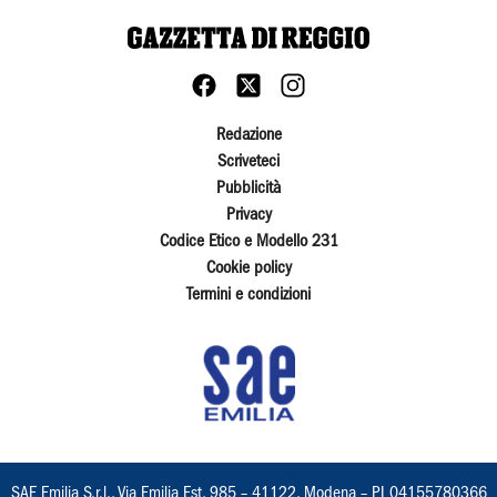
Redazione
Scriveteci
Pubblicità
Privacy
Codice Etico e Modello 231
Cookie policy
Termini e condizioni
SAE Emilia S.r.l., Via Emilia Est, 985 – 41122, Modena – PI 04155780366