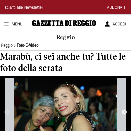
Gazzetta
Iscriviti alle Newsletter
ABBONATI
di
MENU
ACCEDI
Reggio
Reggio
Reggio
Foto-E-Video
Marabù, ci sei anche tu? Tutte le
foto della serata