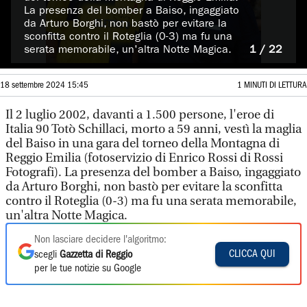
La presenza del bomber a Baiso, ingaggiato
da Arturo Borghi, non bastò per evitare la
sconfitta contro il Roteglia (0-3) ma fu una
serata memorabile, un'altra Notte Magica.
1 / 22
18 settembre 2024 15:45
1 MINUTI DI LETTURA
Il 2 luglio 2002, davanti a 1.500 persone, l'eroe di
Italia 90 Totò Schillaci, morto a 59 anni, vestì la maglia
del Baiso in una gara del torneo della Montagna di
Reggio Emilia (fotoservizio di Enrico Rossi di Rossi
Fotografi). La presenza del bomber a Baiso, ingaggiato
da Arturo Borghi, non bastò per evitare la sconfitta
contro il Roteglia (0-3) ma fu una serata memorabile,
un'altra Notte Magica.
Non lasciare decidere l'algoritmo:
CLICCA QUI
scegli
Gazzetta di Reggio
per le tue notizie su Google