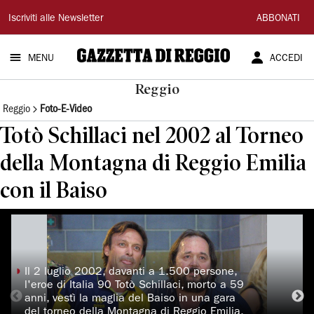
Gazzetta
Iscriviti alle Newsletter
ABBONATI
di
MENU
ACCEDI
Reggio
Reggio
Reggio
Foto-E-Video
Totò Schillaci nel 2002 al Torneo
della Montagna di Reggio Emilia
con il Baiso
◗
Il 2 luglio 2002, davanti a 1.500 persone,
l'eroe di Italia 90 Totò Schillaci, morto a 59
anni, vestì la maglia del Baiso in una gara
del torneo della Montagna di Reggio Emilia.