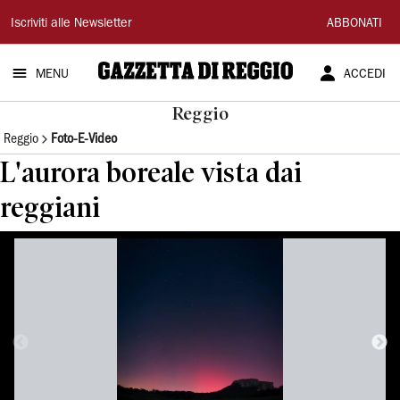
Gazzetta
Iscriviti alle Newsletter
ABBONATI
di
MENU
ACCEDI
Reggio
Reggio
Reggio
Foto-E-Video
L'aurora boreale vista dai
reggiani