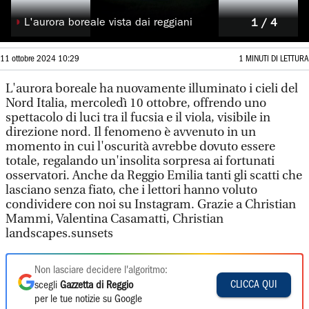
◗
L'aurora boreale vista dai reggiani
1 / 4
11 ottobre 2024 10:29
1 MINUTI DI LETTURA
L'aurora boreale ha nuovamente illuminato i cieli del
Nord Italia, mercoledì 10 ottobre, offrendo uno
spettacolo di luci tra il fucsia e il viola, visibile in
direzione nord. Il fenomeno è avvenuto in un
momento in cui l'oscurità avrebbe dovuto essere
totale, regalando un'insolita sorpresa ai fortunati
osservatori. Anche da Reggio Emilia tanti gli scatti che
lasciano senza fiato, che i lettori hanno voluto
condividere con noi su Instagram. Grazie a Christian
Mammi, Valentina Casamatti, Christian
landscapes.sunsets
Non lasciare decidere l'algoritmo:
CLICCA QUI
scegli
Gazzetta di Reggio
per le tue notizie su Google