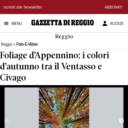
Gazzetta
Iscriviti alle Newsletter
ABBONATI
di
MENU
ACCEDI
Reggio
Reggio
Reggio
Foto-E-Video
Foliage d’Appennino: i colori
d’autunno tra il Ventasso e
Civago