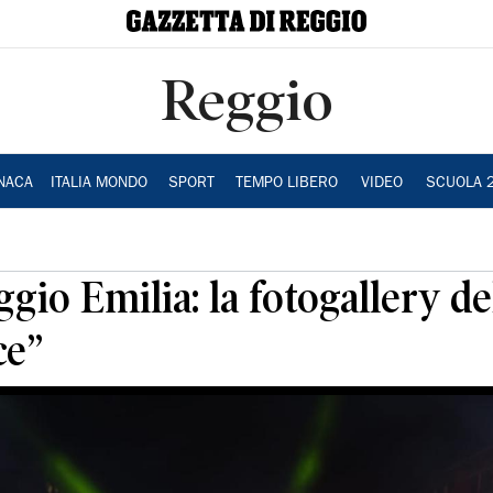
Reggio
NACA
ITALIA MONDO
SPORT
TEMPO LIBERO
VIDEO
SCUOLA 
io Emilia: la fotogallery de
ce”