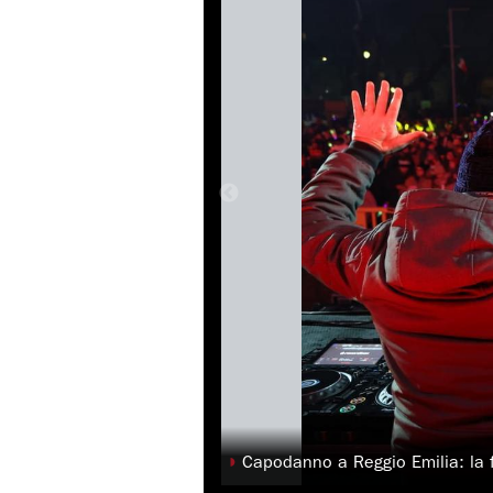
◗
Capodanno a Reggio Emilia: la f