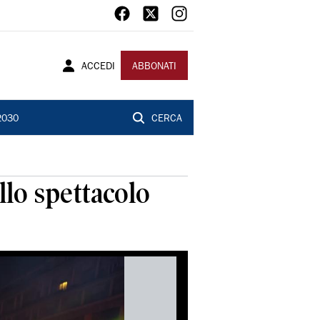
ACCEDI
ABBONATI
2030
CERCA
llo spettacolo