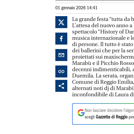
01 gennaio 2026 14:41
La grande festa “tutta da b
L’attesa del nuovo anno a 
spettacolo “History of Dan
musica internazionale e le
di persone. Il tutto è sta
dei ballerini che per la se
proiettati sui maxischermo.
Marabù e il Picchio Rosso
decenni indimenticabili, d
Duemila. La serata, organ
Comune di Reggio Emilia, è
alternati noti dj di Marab
inconfondibile di Laura d
Non lasciare decidere l'algor
scegli
Gazzetta di Reggio
per